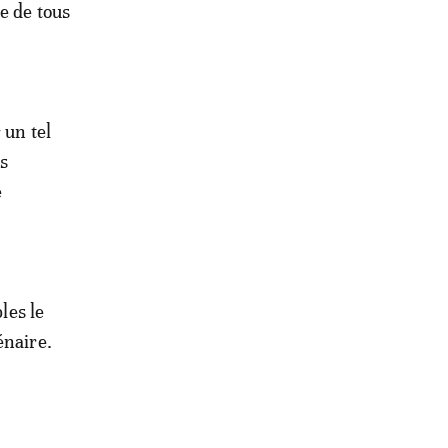
ne de tous
 un tel
rs
e
les le
énaire.