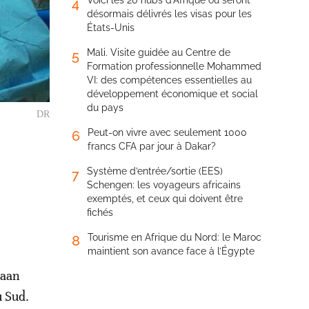
Voici les 20 hubs d’Afrique où seront
4
désormais délivrés les visas pour les
États-Unis
Mali. Visite guidée au Centre de
5
Formation professionnelle Mohammed
VI: des compétences essentielles au
développement économique et social
du pays
DR
Peut-on vivre avec seulement 1000
6
francs CFA par jour à Dakar?
Système d’entrée/sortie (EES)
7
Schengen: les voyageurs africains
exemptés, et ceux qui doivent être
u
fichés
Tourisme en Afrique du Nord: le Maroc
8
maintient son avance face à l’Égypte
iaan
u Sud.