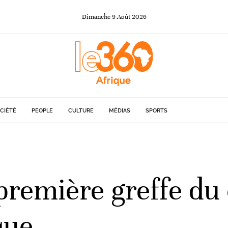
Dimanche
9
Août
2026
CIÉTÉ
PEOPLE
CULTURE
MÉDIAS
SPORTS
 première greffe du
que