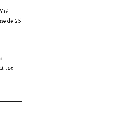
'été
mme de 25
nt
t", se