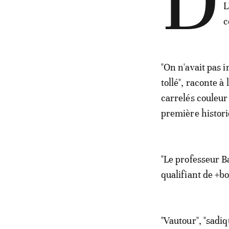
D
L
c
"On n'avait pas i
tollé", raconte 
carrelés couleur 
première histori
"Le professeur Ba
qualifiant de +b
"Vautour", "sadiq