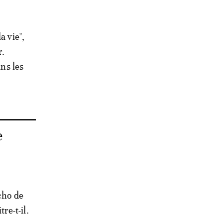
a vie",
r.
ans les
e
cho de
re-t-il.