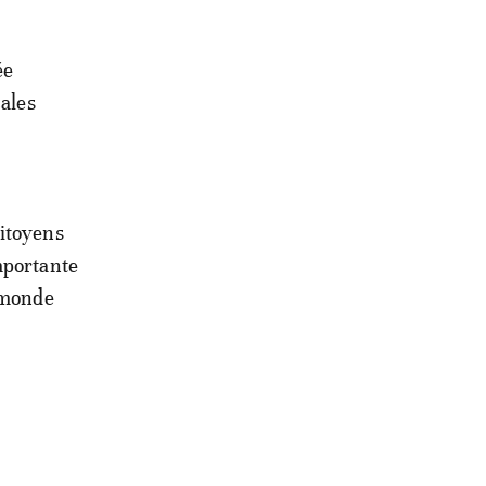
ée
cales
citoyens
mportante
e monde