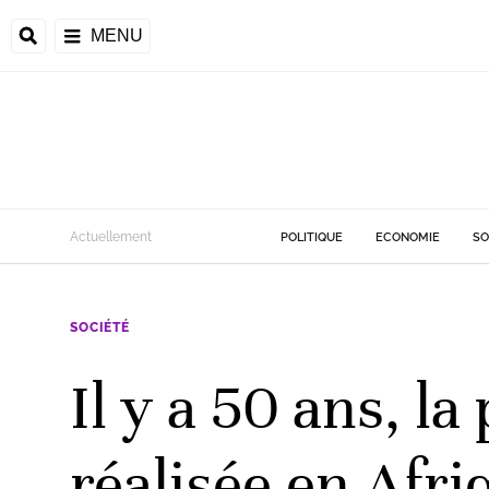
MENU
d
Actuellement
POLITIQUE
ECONOMIE
SO
riale
SOCIÉTÉ
ntrafricaine
émocratique du
Il y a 50 ans, la
u
Príncipe
réalisée en Afri