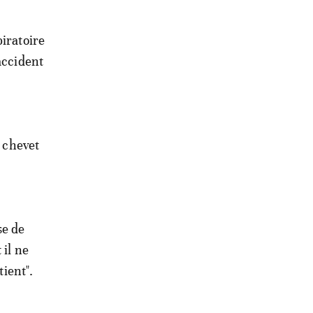
piratoire
accident
u chevet
se de
 il ne
tient".