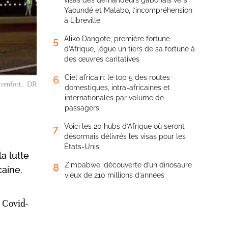
visas des demandeurs gabonais vers
Yaoundé et Malabo, l’incompréhension
à Libreville
Aliko Dangote, première fortune
5
d’Afrique, lègue un tiers de sa fortune à
des œuvres caritatives
Ciel africain: le top 5 des routes
6
 renfort.. DR
domestiques, intra-africaines et
internationales par volume de
passagers
Voici les 20 hubs d’Afrique où seront
7
désormais délivrés les visas pour les
États-Unis
a lutte
Zimbabwe: découverte d’un dinosaure
8
caine.
vieux de 210 millions d’années
u Covid-