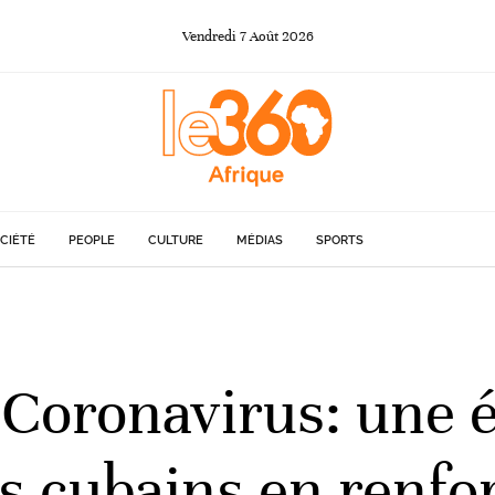
Vendredi
7
Août
2026
CIÉTÉ
PEOPLE
CULTURE
MÉDIAS
SPORTS
 Coronavirus: une 
 cubains en renfo