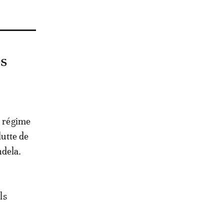
es
u régime
lutte de
ndela.
ls