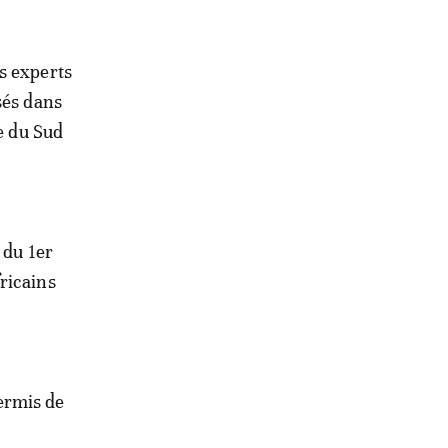
s experts
sés dans
ue du Sud
 du 1er
ricains
ermis de