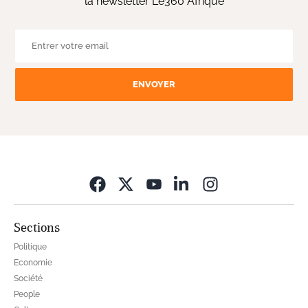
la newsletter Le360 Afrique
ENVOYER
Opens in new wi
Sections
Politique
Economie
Société
People