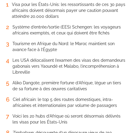
1
Visa pour les États-Unis: les ressortissants de ces 30 pays
africains doivent désormais payer une caution pouvant
atteindre 20.000 dollars
2
Système d’entrée/sortie (EES) Schengen: les voyageurs
africains exemptés, et ceux qui doivent être fichés
3
Tourisme en Afrique du Nord: le Maroc maintient son
avance face à l’Égypte
4
Les USA délocalisent l’examen des visas des demandeurs
gabonais vers Yaoundé et Malabo, l’incompréhension à
Libreville
5
Aliko Dangote, première fortune d’Afrique, lègue un tiers
de sa fortune à des œuvres caritatives
6
Ciel africain: le top 5 des routes domestiques, intra-
africaines et internationales par volume de passagers
7
Voici les 20 hubs d’Afrique où seront désormais délivrés
les visas pour les États-Unis
8
Zimbabwe: découverte d’un dinosaure vieux de 210