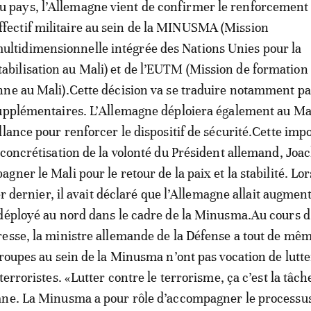
u pays, l’Allemagne vient de confirmer le renforcement
ffectif militaire au sein de la MINUSMA (Mission
ultidimensionnelle intégrée des Nations Unies pour la
tabilisation au Mali) et de l’EUTM (Mission de formation
ne au Mali).Cette décision va se traduire notamment par
upplémentaires. L’Allemagne déploiera également au Ma
llance pour renforcer le dispositif de sécurité.Cette imp
 concrétisation de la volonté du Président allemand, Joa
ner le Mali pour le retour de la paix et la stabilité. Lor
ier dernier, il avait déclaré que l’Allemagne allait augmen
déployé au nord dans le cadre de la Minusma.Au cours 
esse, la ministre allemande de la Défense a tout de mê
troupes au sein de la Minusma n’ont pas vocation de lutte
terroristes. «Lutter contre le terrorisme, ça c’est la tâche
ane. La Minusma a pour rôle d’accompagner le processu