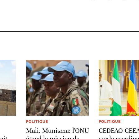
POLITIQUE
POLITIQUE
Mali. Munisma: l'ONU
CEDEAO-CEEAC
ait
étend la mission de
sur la coordin