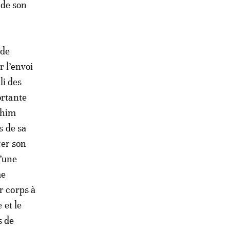
 de son
 de
 l’envoi
li des
ortante
chim
s de sa
ter son
d’une
me
r corps à
 et le
s de