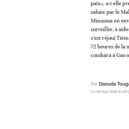
paix», a-t-elle p
saluée par le Ma
Minusma en envo
surveiller, à ai
s’est réjoui Tié
72 heures de la 
conduira à Gao o
Par
Daouda Toug
Le 06/04/2016 à 12h