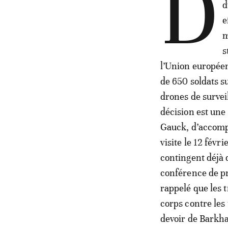
D
d
e
m
s
l’Union européen
de 650 soldats s
drones de survei
décision est une
Gauck, d’accompag
visite le 12 févr
contingent déjà 
conférence de pr
rappelé que les 
corps contre les 
devoir de Barkh