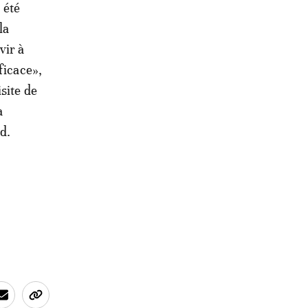
 été
la
vir à
ficace»,
site de
a
d.