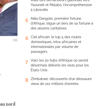
visas des demandeurs gabonais vers
Yaoundé et Malabo, l’incompréhension
à Libreville
Aliko Dangote, première fortune
5
d’Afrique, lègue un tiers de sa fortune à
des œuvres caritatives
Ciel africain: le top 5 des routes
6
DR
domestiques, intra-africaines et
internationales par volume de
passagers
Voici les 20 hubs d’Afrique où seront
7
désormais délivrés les visas pour les
États-Unis
e
Zimbabwe: découverte d’un dinosaure
8
vieux de 210 millions d’années
x au nord