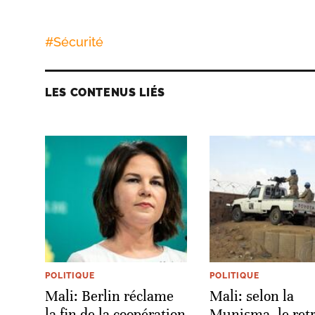
#
Sécurité
LES CONTENUS LIÉS
POLITIQUE
POLITIQUE
Mali: Berlin réclame
Mali: selon la
la fin de la coopération
Munisma, le retr