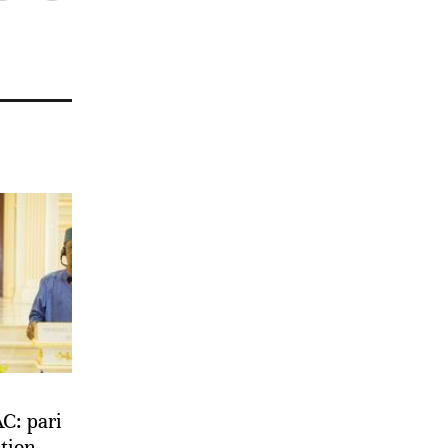
: pari
ation