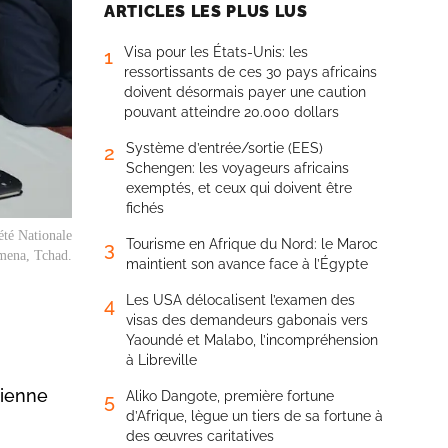
ARTICLES LES PLUS LUS
Visa pour les États-Unis: les
1
ressortissants de ces 30 pays africains
doivent désormais payer une caution
pouvant atteindre 20.000 dollars
Système d’entrée/sortie (EES)
2
Schengen: les voyageurs africains
exemptés, et ceux qui doivent être
fichés
été Nationale
Tourisme en Afrique du Nord: le Maroc
3
amena, Tchad.
maintient son avance face à l’Égypte
Les USA délocalisent l’examen des
4
visas des demandeurs gabonais vers
Yaoundé et Malabo, l’incompréhension
à Libreville
dienne
Aliko Dangote, première fortune
5
d’Afrique, lègue un tiers de sa fortune à
des œuvres caritatives