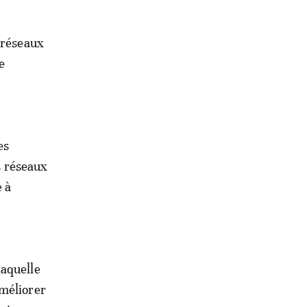
-réseaux
e
es
es réseaux
e à
laquelle
améliorer