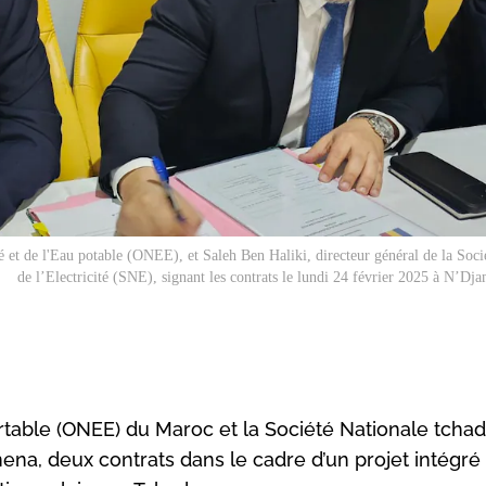
té et de l'Eau potable (ONEE), et Saleh Ben Haliki, directeur général de la Soci
de l’Electricité (SNE), signant les contrats le lundi 24 février 2025 à N’Dj
 Portable (ONEE) du Maroc et la Société Nationale tcha
amena, deux contrats dans le cadre d’un projet intégré