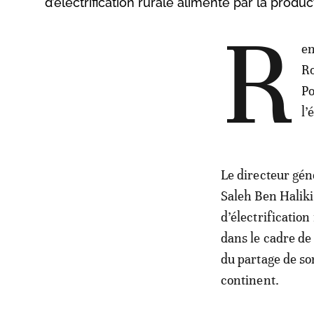
d’électrification rurale alimenté par la produc
R
en
Ro
Po
l’
Le directeur gén
Saleh Ben Haliki,
d’électrification
dans le cadre de
du partage de so
continent.