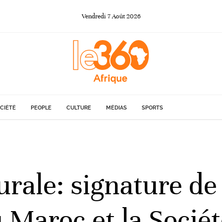
Vendredi
7
Août
2026
CIÉTÉ
PEOPLE
CULTURE
MÉDIAS
SPORTS
rurale: signature d
 Maroc et la Socié