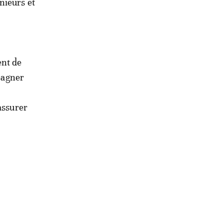
nieurs et
ent de
mpagner
assurer