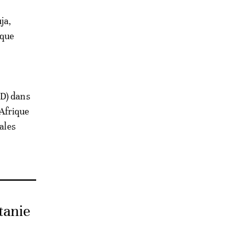
ja,
nque
ID) dans
 Afrique
ales
tanie