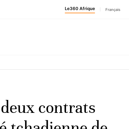
Le360 Afrique
|
Français
e deux contrats
té tchadienne de