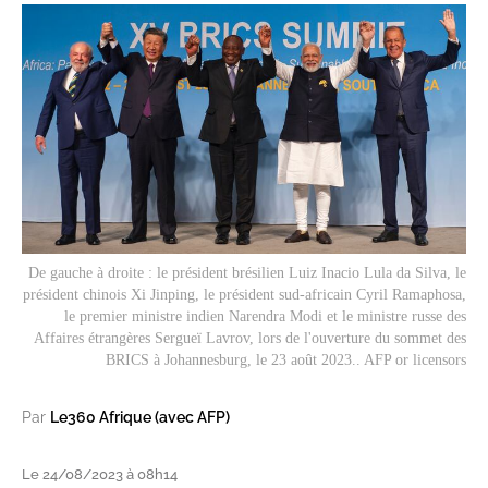
De gauche à droite : le président brésilien Luiz Inacio Lula da Silva, le
président chinois Xi Jinping, le président sud-africain Cyril Ramaphosa,
le premier ministre indien Narendra Modi et le ministre russe des
Affaires étrangères Sergueï Lavrov, lors de l'ouverture du sommet des
BRICS à Johannesburg, le 23 août 2023.. AFP or licensors
Par
Le360 Afrique (avec AFP)
Le 24/08/2023 à 08h14