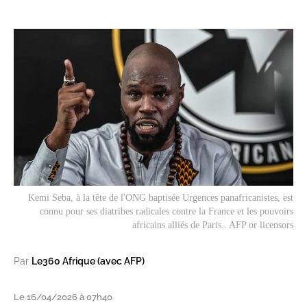
Kemi Seba, à la tête de l'ONG baptisée
Urgences panafricanistes
, est
connu pour ses diatribes radicales contre la France et les pouvoirs
africains alliés de Paris.. AFP or licensors
Par
Le360 Afrique (avec AFP)
Le 16/04/2026 à 07h40