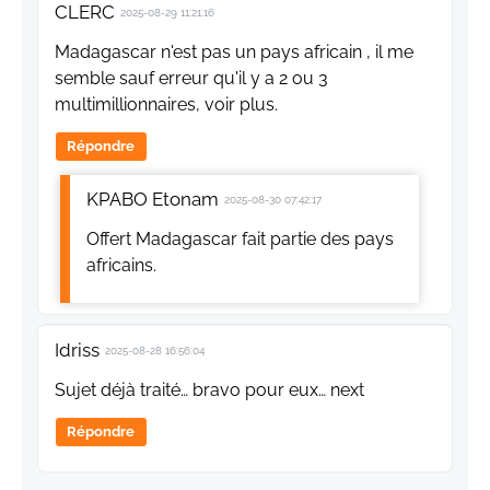
CLERC
2025-08-29 11:21:16
Madagascar n'est pas un pays africain , il me
semble sauf erreur qu'il y a 2 ou 3
multimillionnaires, voir plus.
Répondre
KPABO Etonam
2025-08-30 07:42:17
Offert Madagascar fait partie des pays
africains.
Idriss
2025-08-28 16:56:04
Sujet déjà traité… bravo pour eux… next
Répondre