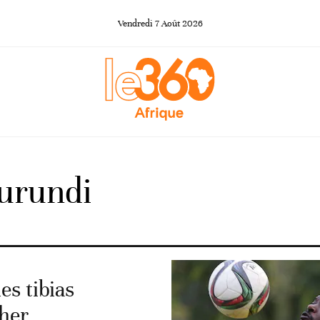
Vendredi
7
Août
2026
Burundi
es tibias
cher