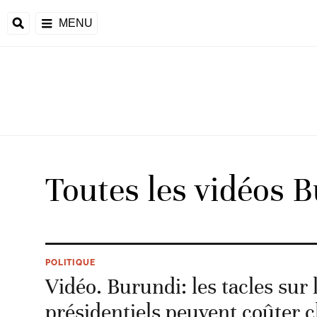
MENU
d
Toutes les vidéos 
riale
ntrafricaine
émocratique du
POLITIQUE
u
Vidéo. Burundi: les tacles sur l
Príncipe
présidentiels peuvent coûter 