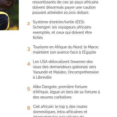
ressortissants de ces 30 pays africains
doivent désormais payer une caution
pouvant atteindre 20.000 dollars
Système d’entrée/sortie (EES)
2
Schengen: les voyageurs africains
exemptés, et ceux qui doivent être
fichés
Tourisme en Afrique du Nord: le Maroc
3
maintient son avance face à l’Égypte
Les USA délocalisent l’examen des
4
visas des demandeurs gabonais vers
Yaoundé et Malabo, l’incompréhension
à Libreville
Aliko Dangote, première fortune
5
d’Afrique, lègue un tiers de sa fortune à
des œuvres caritatives
Ciel africain: le top 5 des routes
6
domestiques, intra-africaines et