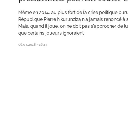
Même en 2014, au plus fort de la crise politique buru
République Pierre Nkurunziza n'a jamais renoncé à s
Mais, quand il joue, on ne doit pas s'approcher de lu
ud
que certains joueurs ignoraient.
06.03.2018 - 16:47