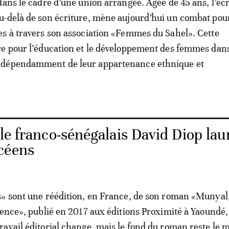
dans le cadre d’une union arrangée. Âgée de 45 ans, l’éc
-delà de son écriture, mène aujourd’hui un combat pour
s à travers son association «Femmes du Sahel». Cette
e pour l’éducation et le développement des femmes dans
dépendamment de leur appartenance ethnique et
le franco-sénégalais David Diop lau
céens
» sont une réédition, en France, de son roman «Munyal,
ience», publié en 2017 aux éditions Proximité à Yaoundé,
avail éditorial change, mais le fond du roman reste le