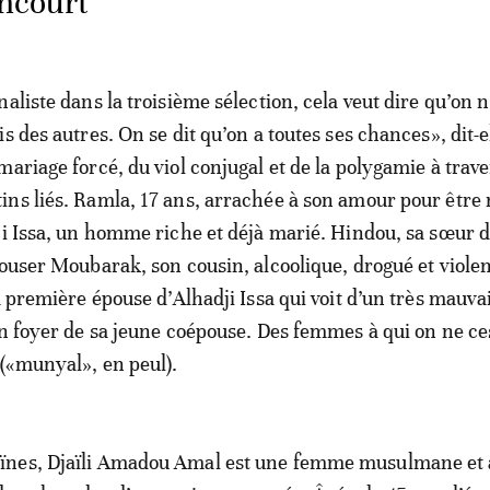
oncourt
aliste dans la troisième sélection, cela veut dire qu’on n
s des autres. On se dit qu’on a toutes ses chances», dit-e
ariage forcé, du viol conjugal et de la polygamie à trave
ns liés. Ramla, 17 ans, arrachée à son amour pour être
ji Issa, un homme riche et déjà marié. Hindou, sa sœur
pouser Moubarak, son cousin, alcoolique, drogué et violen
a première épouse d’Alhadji Issa qui voit d’un très mauva
on foyer de sa jeune coépouse. Des femmes à qui on ne ce
 («munyal», en peul).
nes, Djaïli Amadou Amal est une femme musulmane et 