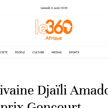
Samedi
8
Août
2026
CIÉTÉ
PEOPLE
CULTURE
MÉDIAS
SPORTS
ivaine Djaïli Amad
e prix Goncourt