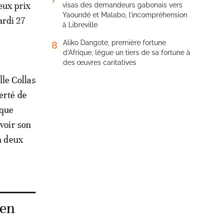
eux prix
visas des demandeurs gabonais vers
Yaoundé et Malabo, l’incompréhension
ardi 27
à Libreville
Aliko Dangote, première fortune
8
d’Afrique, lègue un tiers de sa fortune à
des œuvres caritatives
le Collas
erté de
 que
 voir son
à deux
 en