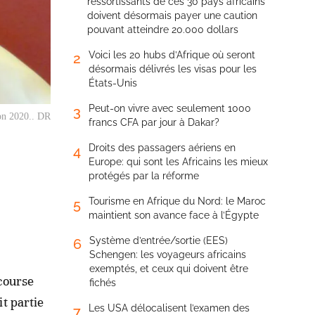
ressortissants de ces 30 pays africains
doivent désormais payer une caution
pouvant atteindre 20.000 dollars
Voici les 20 hubs d’Afrique où seront
2
désormais délivrés les visas pour les
États-Unis
Peut-on vivre avec seulement 1000
3
ion 2020.. DR
francs CFA par jour à Dakar?
Droits des passagers aériens en
4
Europe: qui sont les Africains les mieux
protégés par la réforme
Tourisme en Afrique du Nord: le Maroc
5
maintient son avance face à l’Égypte
Système d’entrée/sortie (EES)
6
Schengen: les voyageurs africains
exemptés, et ceux qui doivent être
course
fichés
t partie
Les USA délocalisent l’examen des
7