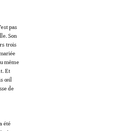
’est pas
lle. Son
rs trois
 mariée
 du même
t. Et
is œil
sse de
a été