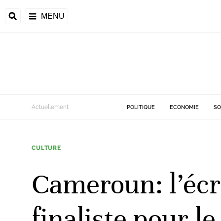
MENU
d
Actuellement
POLITIQUE
ECONOMIE
SO
riale
CULTURE
ntrafricaine
émocratique du
Cameroun: l’écr
u
Príncipe
finaliste pour l