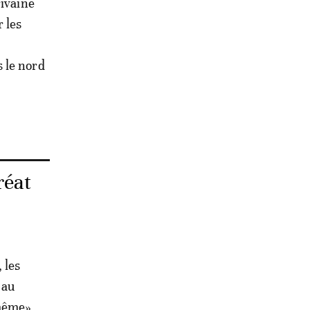
rivaine
 les
 le nord
réat
 les
 au
 même»,