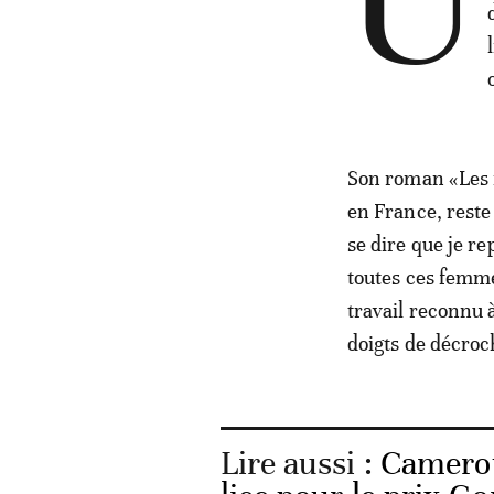
U
Son roman «Les 
en France, reste
se dire que je r
toutes ces femme
travail reconnu 
doigts de décroc
Lire aussi :
Camerou