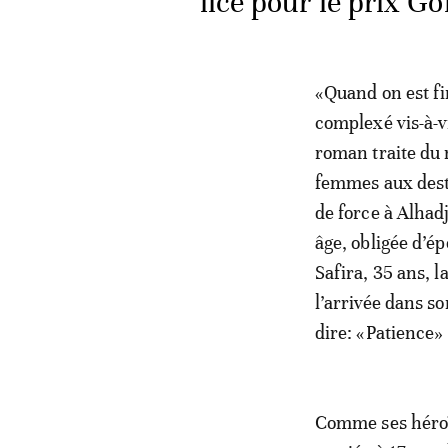
lice pour le prix G
«Quand on est fin
complexé vis-à-vi
roman traite du m
femmes aux desti
de force à Alhad
âge, obligée d’é
Safira, 35 ans, l
l’arrivée dans s
dire: «Patience»
Comme ses héroï