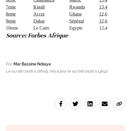
7eme
Kigali
Rwanda
13,4
8eme
Accra
Ghana
12,6
9eme
Dakar
Sénégal
12,6
10eme
Le Caire
Egypte
12,4
Source: Forbes Afrique
Par
Mar Bassine Ndiaye
Le 01/08/2016 à 16h09, mis à jour le 02/08/2016 à 14h47