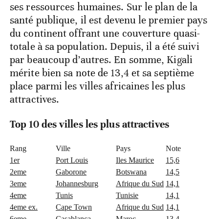
ses ressources humaines. Sur le plan de la
santé publique, il est devenu le premier pays
du continent offrant une couverture quasi-
totale à sa population. Depuis, il a été suivi
par beaucoup d’autres. En somme, Kigali
mérite bien sa note de 13,4 et sa septième
place parmi les villes africaines les plus
attractives.
Top 10 des villes les plus attractives
Rang
Ville
Pays
Note
1er
Port Louis
Iles Maurice
15,6
2eme
Gaborone
Botswana
14,5
3eme
Johannesburg
Afrique du Sud
14,1
4eme
Tunis
Tunisie
14,1
4eme ex.
Cape Town
Afrique du Sud
14,1
6eme
Casablanca
Maroc
13,4