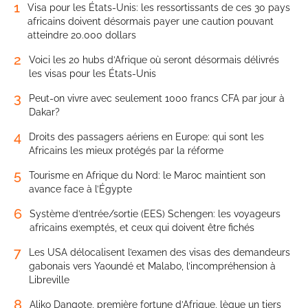
1
Visa pour les États-Unis: les ressortissants de ces 30 pays
africains doivent désormais payer une caution pouvant
atteindre 20.000 dollars
2
Voici les 20 hubs d’Afrique où seront désormais délivrés
les visas pour les États-Unis
3
Peut-on vivre avec seulement 1000 francs CFA par jour à
Dakar?
4
Droits des passagers aériens en Europe: qui sont les
Africains les mieux protégés par la réforme
5
Tourisme en Afrique du Nord: le Maroc maintient son
avance face à l’Égypte
6
Système d’entrée/sortie (EES) Schengen: les voyageurs
africains exemptés, et ceux qui doivent être fichés
7
Les USA délocalisent l’examen des visas des demandeurs
gabonais vers Yaoundé et Malabo, l’incompréhension à
Libreville
8
Aliko Dangote, première fortune d’Afrique, lègue un tiers