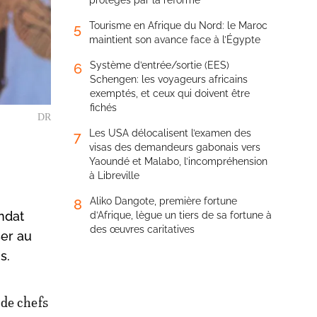
protégés par la réforme
Tourisme en Afrique du Nord: le Maroc
5
maintient son avance face à l’Égypte
Système d’entrée/sortie (EES)
6
Schengen: les voyageurs africains
exemptés, et ceux qui doivent être
fichés
DR
Les USA délocalisent l’examen des
7
visas des demandeurs gabonais vers
Yaoundé et Malabo, l’incompréhension
à Libreville
Aliko Dangote, première fortune
8
ndat
d’Afrique, lègue un tiers de sa fortune à
des œuvres caritatives
ser au
s.
 de chefs