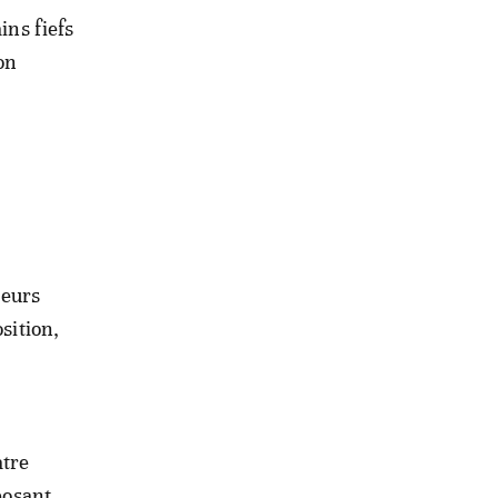
ins fiefs
on
leurs
sition,
atre
posant.