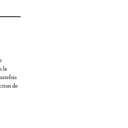
s
s la
outefois
ction de