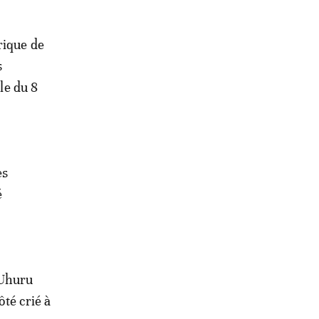
rique de
s
le du 8
es
é
 Uhuru
ôté crié à