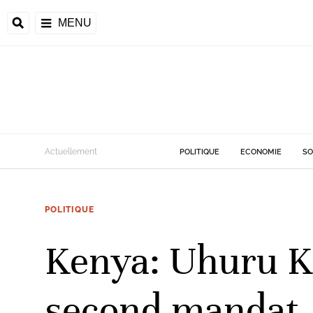
MENU
d
Actuellement
POLITIQUE
ECONOMIE
SO
riale
POLITIQUE
ntrafricaine
émocratique du
Kenya: Uhuru K
u
Príncipe
second mandat