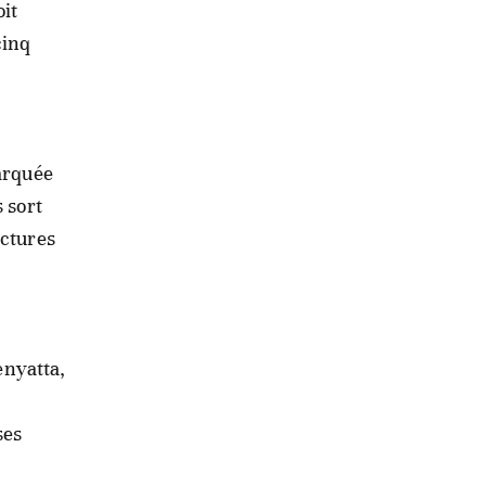
oit
cinq
marquée
 sort
actures
enyatta,
ses