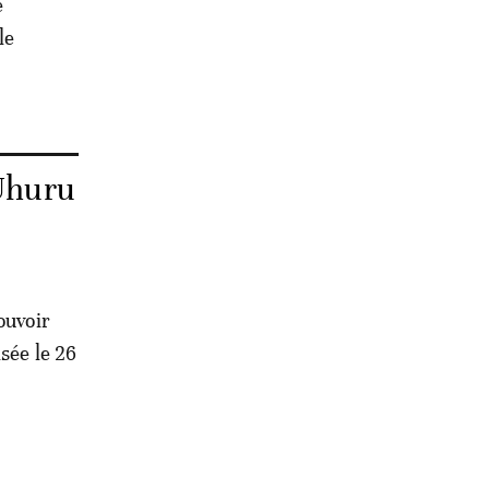
e
le
'Uhuru
ouvoir
sée le 26