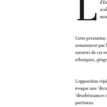
L
d'E
sce
ann
Cette prestation
notamment par l'
meurtri de cet e
ethniques, géogr
L'opposition répè
évoque une "dict
"désobéissance ci
partisans.