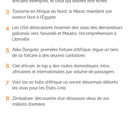
africains exemptés, et ceux qui doivent être fichés
3
Tourisme en Afrique du Nord: le Maroc maintient son
avance face à l’Égypte
4
Les USA délocalisent l’examen des visas des demandeurs
gabonais vers Yaoundé et Malabo, l’incompréhension à
Libreville
5
Aliko Dangote, première fortune d’Afrique, lègue un tiers
de sa fortune à des œuvres caritatives
6
Ciel africain: le top 5 des routes domestiques, intra-
africaines et internationales par volume de passagers
7
Voici les 20 hubs d’Afrique où seront désormais délivrés
les visas pour les États-Unis
8
Zimbabwe: découverte d’un dinosaure vieux de 210
millions d’années