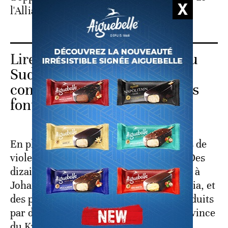
l'Alliance démocratique (DA).
Lire aussi :
Vidéo. Afrique du
Sud: les violences racistes
contre les étrangers africains
font trois morts
En plus du bilan humain, les trois jours de
violences ont fait d'importants dégâts. Des
dizaines de magasins ont été vandalisés à
Johannesburg et dans la capitale Pretoria, et
des poids lourds soupçonnés d'être conduits
par des étrangers incendiés dans la province
du KwaZulu-Natal.