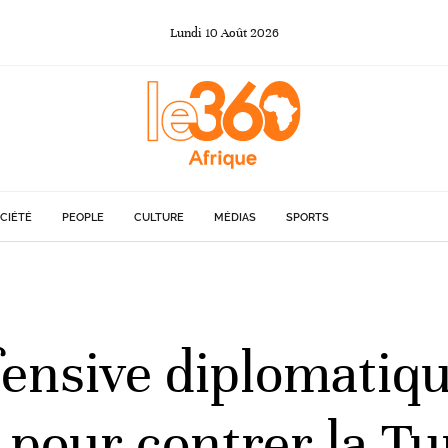
Lundi
10
Août
2026
CIÉTÉ
PEOPLE
CULTURE
MÉDIAS
SPORTS
fensive diplomatiqu
 pour contrer la Tu