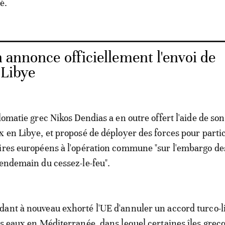
é.
 annonce officiellement l'envoi de
 Libye
lomatie grec Nikos Dendias a en outre offert l'aide de so
x en Libye, et proposé de déployer des forces pour parti
aires européens à l'opération commune "sur l'embargo d
lendemain du cessez-le-feu".
ant à nouveau exhorté l'UE d'annuler un accord turco-
es eaux en Méditerranée, dans lequel certaines îles grec