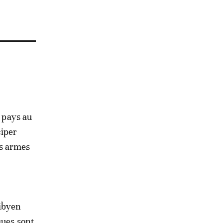
n pays au
ciper
es armes
libyen
ques sont