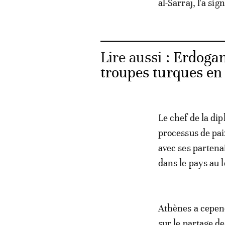
al-Sarraj, l'a sign
Lire aussi :
Erdogan
troupes turques en
Le chef de la dip
processus de pai
avec ses parten
dans le pays au 
Athènes a cepend
sur le partage d