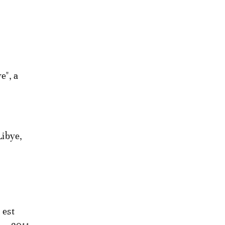
e", a
Libye,
 est