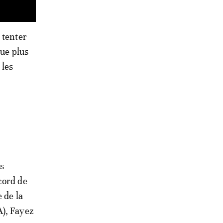
 tenter
que plus
 les
is
cord de
 de la
A), Fayez