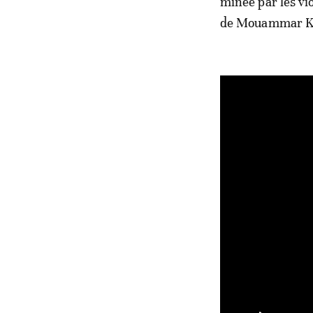
minée par les vio
de Mouammar K