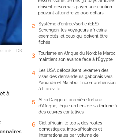
ressortissants de ces 30 pays africains
doivent désormais payer une caution
pouvant atteindre 20.000 dollars
Système d’entrée/sortie (EES)
2
Schengen: les voyageurs africains
exemptés, et ceux qui doivent être
fichés
ounais. . DR
Tourisme en Afrique du Nord: le Maroc
3
maintient son avance face à l’Égypte
Les USA délocalisent l’examen des
4
visas des demandeurs gabonais vers
Yaoundé et Malabo, l’incompréhension
à Libreville
et à
Aliko Dangote, première fortune
5
d’Afrique, lègue un tiers de sa fortune à
des œuvres caritatives
t
Ciel africain: le top 5 des routes
6
domestiques, intra-africaines et
ionnaires
internationales par volume de