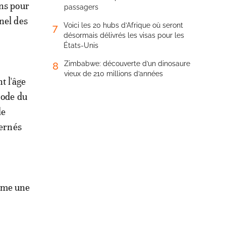
ans pour
passagers
nel des
Voici les 20 hubs d’Afrique où seront
7
désormais délivrés les visas pour les
États-Unis
Zimbabwe: découverte d’un dinosaure
8
vieux de 210 millions d’années
t l'âge
code du
le
cernés
omme une