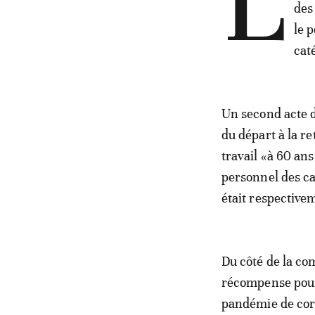
L
des
le 
cat
Un second acte d
du départ à la r
travail «à 60 ans
personnel des ca
était respective
Du côté de la c
récompense pour
pandémie de coro