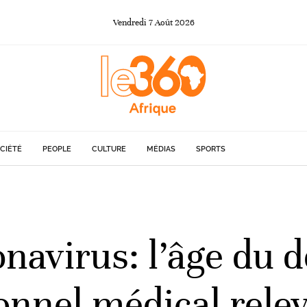
Vendredi
7
Août
2026
CIÉTÉ
PEOPLE
CULTURE
MÉDIAS
SPORTS
avirus: l’âge du dé
onnel médical rele