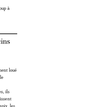
oup à
cins
ment loué
le
s, ils
issent
voix, les