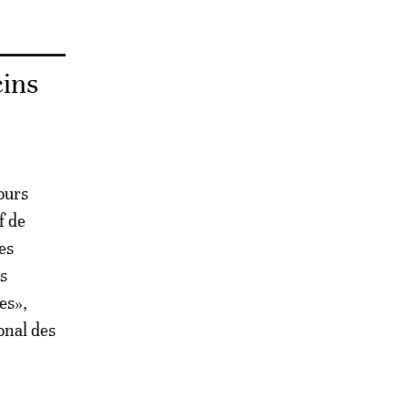
cins
ours
f de
es
s
es»,
onal des