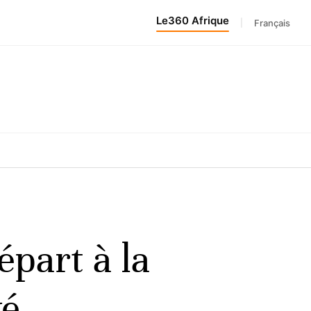
Le360 Afrique
|
Français
part à la
vé