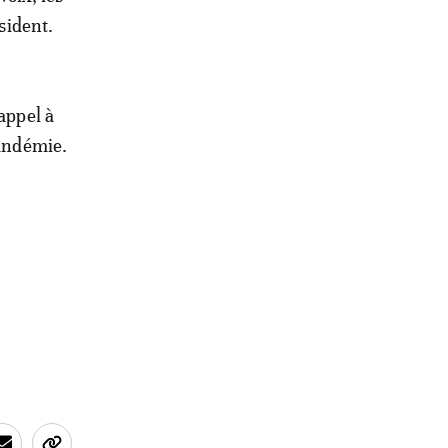
sident.
appel à
pandémie.