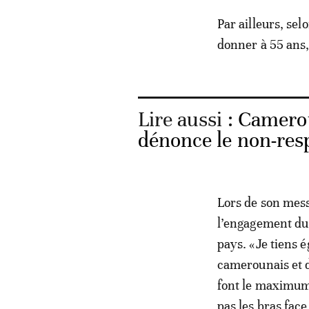
Par ailleurs, se
donner à 55 ans,
Lire aussi :
Camerou
dénonce le non-res
Lors de son mess
l’engagement du 
pays. «Je tiens 
camerounais et de
font le maximum 
pas les bras face