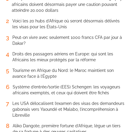
africains doivent désormais payer une caution pouvant
atteindre 20.000 dollars
2
Voici les 20 hubs d’Afrique où seront désormais délivrés
les visas pour les États-Unis
3
Peut-on vivre avec seulement 1000 francs CFA par jour à
Dakar?
4
Droits des passagers aériens en Europe: qui sont les
Africains les mieux protégés par la réforme
5
Tourisme en Afrique du Nord: le Maroc maintient son
avance face à l’Égypte
6
Système d’entrée/sortie (EES) Schengen: les voyageurs
africains exemptés, et ceux qui doivent être fichés
7
Les USA délocalisent l’examen des visas des demandeurs
gabonais vers Yaoundé et Malabo, l’incompréhension à
Libreville
8
Aliko Dangote, première fortune d’Afrique, lègue un tiers
de sa fortune à des œuvres caritatives