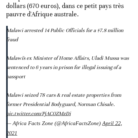
dollars (670 euros), dans ce petit pays très
pauvre d'Afrique australe.
Malawi arrested 14 Public Officials for a $7.8 million
fraud
Malawi's ex Minister of Home Affairs, Uladi Mussa was
sentenced to 6 years in prison for illegal issuing of a
passport
Malawi seized 78 cars & real estate properties from
former Presidential Bodyguard, Norman Chisale.
pic.twitter.com/PjAC0ZMzDi
— Africa Facts Zone (@AfricaFactsZone)
April 22,
2021