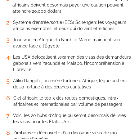
africains doivent désormais payer une caution pouvant
atteindre 20.000 dollars
2
Système d’entrée/sortie (EES) Schengen: les voyageurs
africains exemptés, et ceux qui doivent être fichés
3
Tourisme en Afrique du Nord: le Maroc maintient son
avance face à l’Égypte
4
Les USA délocalisent l’examen des visas des demandeurs
gabonais vers Yaoundé et Malabo, l’incompréhension à
Libreville
5
Aliko Dangote, première fortune d’Afrique, lègue un tiers
de sa fortune à des œuvres caritatives
6
Ciel africain: le top 5 des routes domestiques, intra-
africaines et internationales par volume de passagers
7
Voici les 20 hubs d’Afrique où seront désormais délivrés
les visas pour les États-Unis
8
Zimbabwe: découverte d’un dinosaure vieux de 210
millions d’années