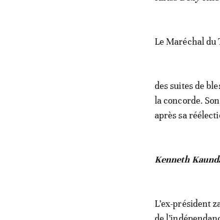
Le Maréchal du T
des suites de bl
la concorde. Son
après sa réélect
Kenneth Kaunda, 
L’ex-président z
de l’indépendanc