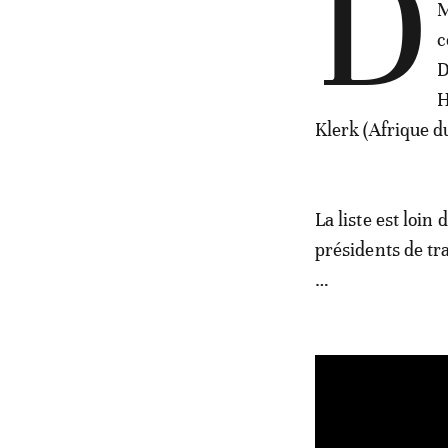
D
M
c
D
H
Klerk (Afrique d
La liste est loin
présidents de tr
…