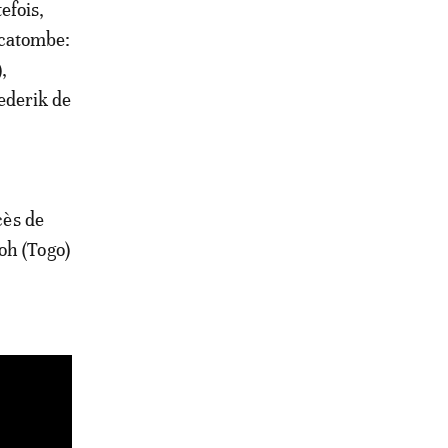
efois,
écatombe:
,
ederik de
cès de
oh (Togo)