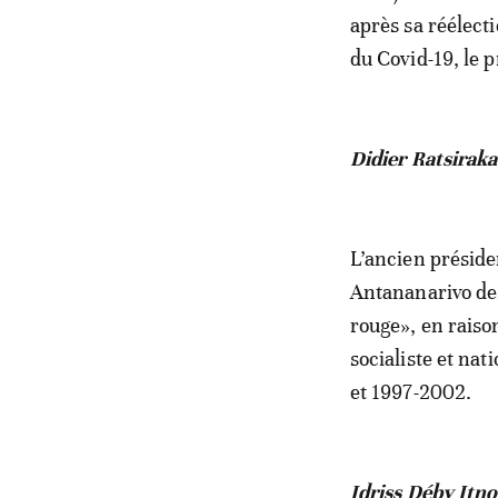
après sa réélect
du Covid-19, le 
Didier Ratsirak
L’ancien préside
Antananarivo des
rouge», en raison
socialiste et nat
et 1997-2002.
Idriss Déby Itno