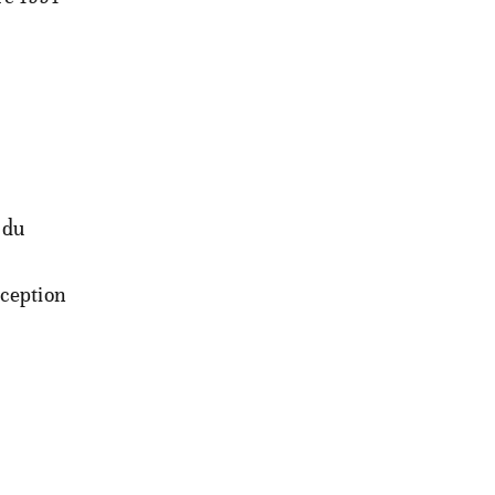
 du
xception