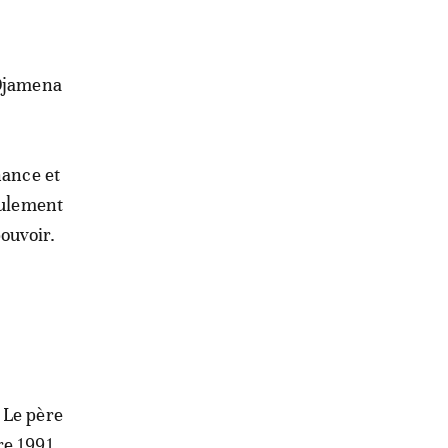
’Djamena
nance et
eulement
ouvoir.
 Le père
re 1991