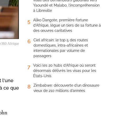
visas des demandeurs gabonais vers
Yaoundé et Malabo, l’incompréhension
à Libreville
Aliko Dangote, première fortune
5
d’Afrique, lègue un tiers de sa fortune à
des œuvres caritatives
Ciel africain: le top 5 des routes
6
e360 Afrique
domestiques, intra-africaines et
internationales par volume de
passagers
Voici les 20 hubs d’Afrique où seront
7
désormais délivrés les visas pour les
États-Unis
t l'une
Zimbabwe: découverte d’un dinosaure
8
 à ce que
vieux de 210 millions d’années
John