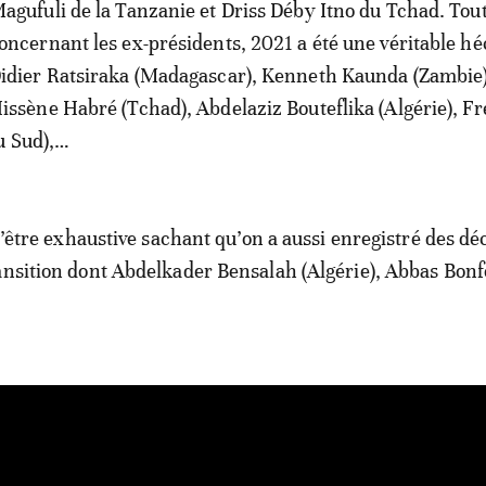
agufuli de la Tanzanie et Driss Déby Itno du Tchad. Tout
oncernant les ex-présidents, 2021 a été une véritable h
idier Ratsiraka (Madagascar), Kenneth Kaunda (Zambie)
issène Habré (Tchad), Abdelaziz Bouteflika (Algérie), Fr
u Sud),…
 d’être exhaustive sachant qu’on a aussi enregistré des dé
ansition dont Abdelkader Bensalah (Algérie), Abbas Bonf