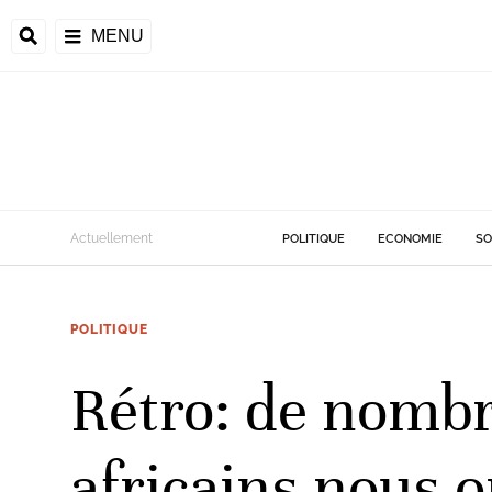
MENU
d
Actuellement
POLITIQUE
ECONOMIE
SO
riale
POLITIQUE
ntrafricaine
émocratique du
Rétro: de nombr
u
Príncipe
africains nous o