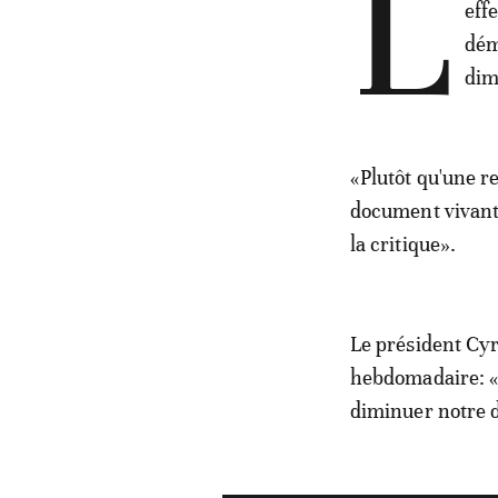
L
eff
dém
dim
«Plutôt qu'une r
document vivant, 
la critique».
Le président Cyr
hebdomadaire: «N
diminuer notre 