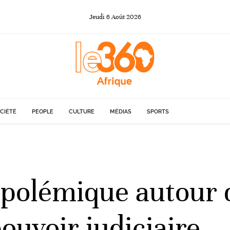
Jeudi
6
Août
2026
CIÉTÉ
PEOPLE
CULTURE
MÉDIAS
SPORTS
 polémique autour 
ouvoir judiciaire