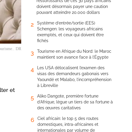
ressortissants de ces 30 pays africains
doivent désormais payer une caution
pouvant atteindre 20.000 dollars
Système d’entrée/sortie (EES)
2
Schengen: les voyageurs africains
exemptés, et ceux qui doivent être
fichés
Tourisme.. DR
Tourisme en Afrique du Nord: le Maroc
3
maintient son avance face à l’Égypte
Les USA délocalisent l’examen des
4
visas des demandeurs gabonais vers
Yaoundé et Malabo, l’incompréhension
à Libreville
lter et
Aliko Dangote, première fortune
5
d’Afrique, lègue un tiers de sa fortune à
des œuvres caritatives
Ciel africain: le top 5 des routes
6
domestiques, intra-africaines et
internationales par volume de