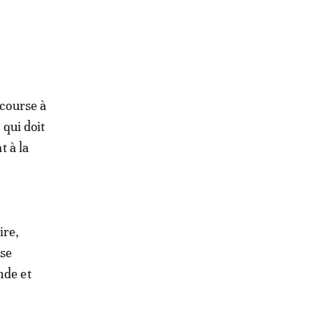
 course à
 qui doit
 à la
ire,
 se
nde et