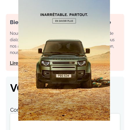
Bienvenue dans l’espace commentaire
Nous souhaitons un espace de débat, d’échange et de
dialogue. Afin d'améliorer la qualité des échanges sous
nos articles, ainsi que votre expérience de contribution,
nous vous invitons à consulter nos règles d’utilisation.
Lire notre charte
VOS RÉACTIONS
Commentaire