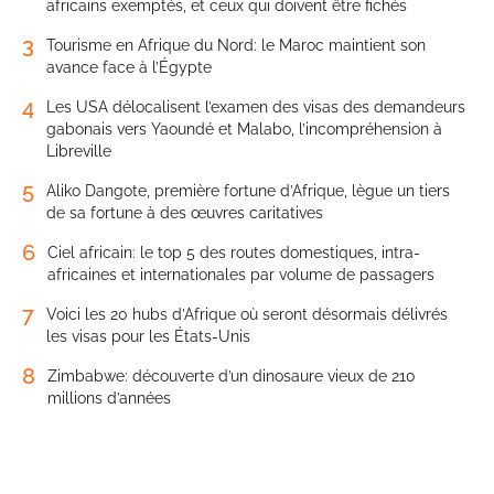
africains exemptés, et ceux qui doivent être fichés
3
Tourisme en Afrique du Nord: le Maroc maintient son
avance face à l’Égypte
4
Les USA délocalisent l’examen des visas des demandeurs
gabonais vers Yaoundé et Malabo, l’incompréhension à
Libreville
5
Aliko Dangote, première fortune d’Afrique, lègue un tiers
de sa fortune à des œuvres caritatives
6
Ciel africain: le top 5 des routes domestiques, intra-
africaines et internationales par volume de passagers
7
Voici les 20 hubs d’Afrique où seront désormais délivrés
les visas pour les États-Unis
8
Zimbabwe: découverte d’un dinosaure vieux de 210
millions d’années