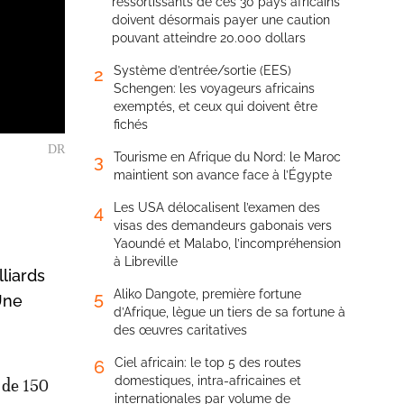
ressortissants de ces 30 pays africains
doivent désormais payer une caution
pouvant atteindre 20.000 dollars
Système d’entrée/sortie (EES)
2
Schengen: les voyageurs africains
exemptés, et ceux qui doivent être
fichés
DR
Tourisme en Afrique du Nord: le Maroc
3
maintient son avance face à l’Égypte
Les USA délocalisent l’examen des
4
visas des demandeurs gabonais vers
Yaoundé et Malabo, l’incompréhension
à Libreville
lliards
Aliko Dangote, première fortune
5
 Une
d’Afrique, lègue un tiers de sa fortune à
des œuvres caritatives
Ciel africain: le top 5 des routes
6
domestiques, intra-africaines et
 de 150
internationales par volume de