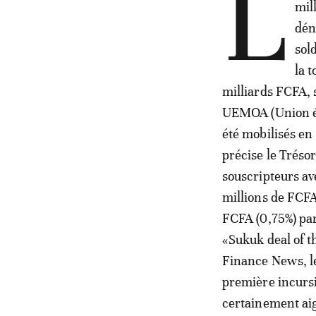
L
mil
dén
sol
la 
milliards FCFA, 
UEMOA (Union éc
été mobilisés en 
précise le Trésor
souscripteurs av
millions de FCFA
FCFA (0,75%) pa
«Sukuk deal of th
Finance News, le 
première incursi
certainement ai