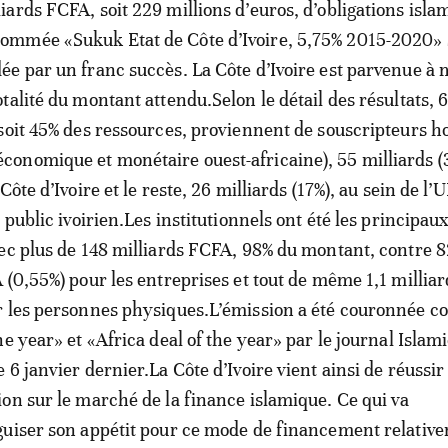
liards FCFA, soit 229 millions d’euros, d’obligations isla
ommée «Sukuk Etat de Côte d’Ivoire, 5,75% 2015-2020» 
dée par un franc succès. La Côte d’Ivoire est parvenue à 
totalité du montant attendu.Selon le détail des résultats, 
soit 45% des ressources, proviennent de souscripteurs h
onomique et monétaire ouest-africaine), 55 milliards (
Côte d’Ivoire et le reste, 26 milliards (17%), au sein de 
 public ivoirien.Les institutionnels ont été les principau
ec plus de 148 milliards FCFA, 98% du montant, contre 
 (0,55%) pour les entreprises et tout de même 1,1 milliar
r les personnes physiques.L’émission a été couronnée 
e year» et «Africa deal of the year» par le journal Islam
6 janvier dernier.La Côte d’Ivoire vient ainsi de réussir
on sur le marché de la finance islamique. Ce qui va
guiser son appétit pour ce mode de financement relativ