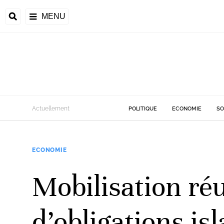
MENU
d
Actuellement
POLITIQUE
ECONOMIE
SO
riale
ECONOMIE
ntrafricaine
émocratique du
Mobilisation réu
u
Príncipe
d’obligations is