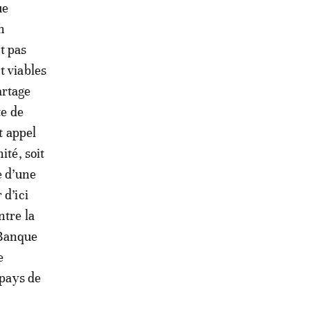
ue
n
t pas
t viables
artage
te de
t appel
ité, soit
e d’une
 d’ici
ntre la
 Banque
e
 pays de