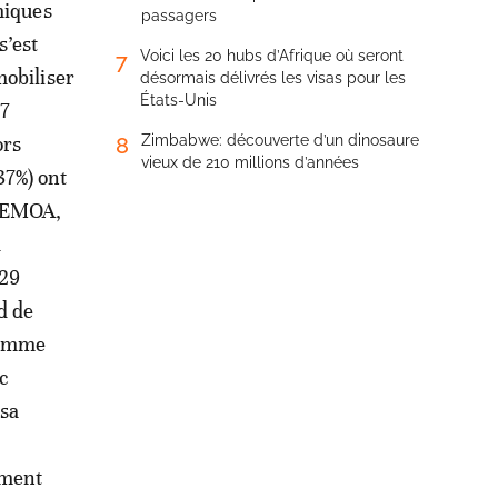
miques
passagers
s’est
Voici les 20 hubs d’Afrique où seront
7
mobiliser
désormais délivrés les visas pour les
États-Unis
67
ors
Zimbabwe: découverte d’un dinosaure
8
vieux de 210 millions d’années
37%) ont
l’UEMOA,
x
829
d de
comme
ic
 sa
ement