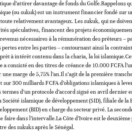
ptique d’attirer davantage de fonds du Golfe.Rappelons q
amique (ou sukuk) est un instrument financier fondé sur u
oute relativement avantageux. Les sukuk, qui ne doiven
ivités spéculatives, financent des projets économiquemen
 revenus nécessaires à la rémunération des prêteurs – p
s pertes entre les parties – contournant ainsi la contrain
 prêt à intérêt contenu dans la charia, la loi islamique.Ce
e a consisté en des titres de créance de 10.000 FCFA l’un
r une marge de 5,75% l’an.Il s’agit de la première tranch
t sur 300 milliards FCFA d’obligations islamiques à lever
s termes d’un protocole d’accord signé en avril dernier e
la Société islamique de développement (SID), filiale de la
eloppement (BID) en charge du secteur privé. La second
 faire dans l’intervalle.La Côte d’Ivoire est le deuxième
re des sukuks après le Sénégal.