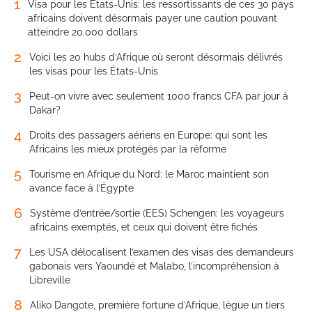
1
Visa pour les États-Unis: les ressortissants de ces 30 pays
africains doivent désormais payer une caution pouvant
atteindre 20.000 dollars
2
Voici les 20 hubs d’Afrique où seront désormais délivrés
les visas pour les États-Unis
3
Peut-on vivre avec seulement 1000 francs CFA par jour à
Dakar?
4
Droits des passagers aériens en Europe: qui sont les
Africains les mieux protégés par la réforme
5
Tourisme en Afrique du Nord: le Maroc maintient son
avance face à l’Égypte
6
Système d’entrée/sortie (EES) Schengen: les voyageurs
africains exemptés, et ceux qui doivent être fichés
7
Les USA délocalisent l’examen des visas des demandeurs
gabonais vers Yaoundé et Malabo, l’incompréhension à
Libreville
8
Aliko Dangote, première fortune d’Afrique, lègue un tiers