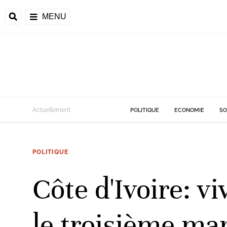
MENU
d
Actuellement
POLITIQUE
ECONOMIE
SO
riale
POLITIQUE
ntrafricaine
émocratique du
Côte d'Ivoire: vi
u
Príncipe
le troisième ma