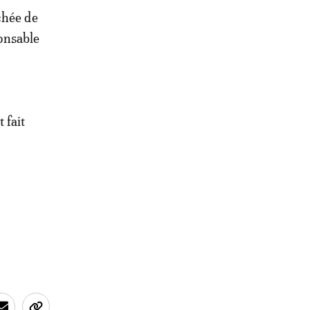
chée de
ponsable
 fait