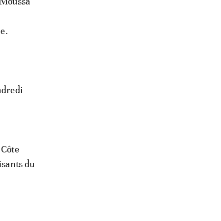
é Moussa
ce.
ndredi
 Côte
isants du