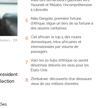
visas des demandeurs gabonais vers
Yaoundé et Malabo, l’incompréhension
à Libreville
Aliko Dangote, première fortune
5
d’Afrique, lègue un tiers de sa fortune à
des œuvres caritatives
Ciel africain: le top 5 des routes
6
Ouattara.. DR
domestiques, intra-africaines et
internationales par volume de
passagers
Voici les 20 hubs d’Afrique où seront
7
désormais délivrés les visas pour les
États-Unis
président
Zimbabwe: découverte d’un dinosaure
8
élection
vieux de 210 millions d’années
 Ses