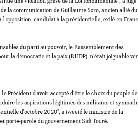
titue une violation grave de la Loi fondamentale", a jug
 de la communication de Guillaume Soro, ancien allié du
 l'opposition, candidat à la présidentielle, exilé en Fran
nsables du parti au pouvoir, le Rassemblement des
our la démocratie et la paix (RHDP), n'était joignable ve
le Président d'avoir accepté d'être le choix du peuple de
onduire les aspirations légitimes des militants et sympath
entielle d'octobre 2020", a tweeté le ministre de la
t porte-parole du gouvernement Sidi Touré.