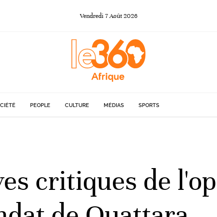
Vendredi
7
Août
2026
CIÉTÉ
PEOPLE
CULTURE
MÉDIAS
SPORTS
ves critiques de l'o
ndat de Ouattara