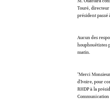
M. Ouattara cons
Touré, directeur
président passé à
Aucun des respo
houphouëtistes p
matin.
"Merci Monsieur 
d'Ivoire, pour c
RHDP à la présid
Communication e