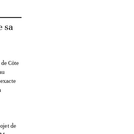
e sa
 de Côte
 au
 exacte
n
ojet de