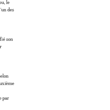
ou, le
l'un des
fié son
r
selon
deuxième
e par