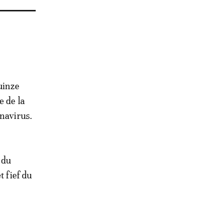
uinze
e de la
onavirus.
 du
t fief du