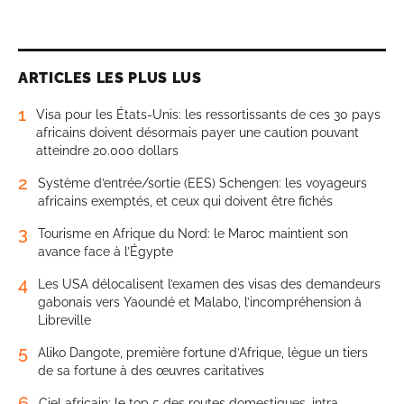
ARTICLES LES PLUS LUS
1
Visa pour les États-Unis: les ressortissants de ces 30 pays
africains doivent désormais payer une caution pouvant
atteindre 20.000 dollars
2
Système d’entrée/sortie (EES) Schengen: les voyageurs
africains exemptés, et ceux qui doivent être fichés
3
Tourisme en Afrique du Nord: le Maroc maintient son
avance face à l’Égypte
4
Les USA délocalisent l’examen des visas des demandeurs
gabonais vers Yaoundé et Malabo, l’incompréhension à
Libreville
5
Aliko Dangote, première fortune d’Afrique, lègue un tiers
de sa fortune à des œuvres caritatives
6
Ciel africain: le top 5 des routes domestiques, intra-