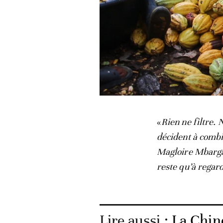
Un paysan procède à l'écabossa
«
Rien ne filtre
décident à combi
Magloire Mbarga 
reste qu’à regard
Lire aussi :
La Chin