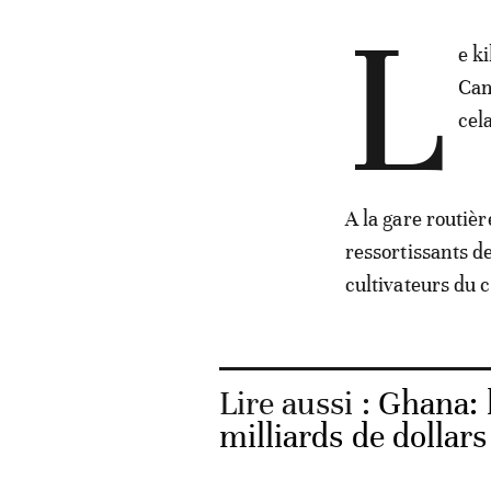
L
e k
Cam
cel
A la gare routiè
ressortissants d
cultivateurs du c
Lire aussi :
Ghana: 
milliards de dollar