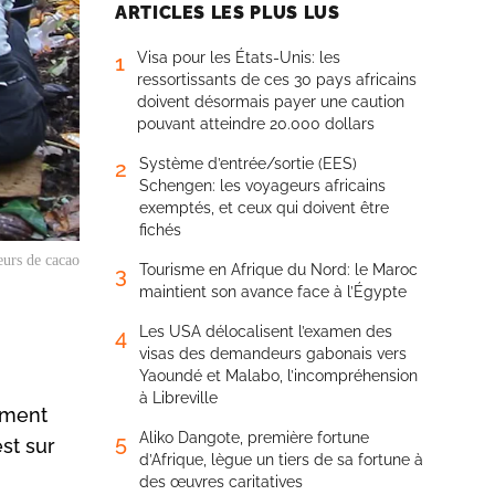
ARTICLES LES PLUS LUS
Visa pour les États-Unis: les
1
ressortissants de ces 30 pays africains
doivent désormais payer une caution
pouvant atteindre 20.000 dollars
Système d’entrée/sortie (EES)
2
Schengen: les voyageurs africains
exemptés, et ceux qui doivent être
fichés
eurs de cacao
Tourisme en Afrique du Nord: le Maroc
3
maintient son avance face à l’Égypte
Les USA délocalisent l’examen des
4
visas des demandeurs gabonais vers
Yaoundé et Malabo, l’incompréhension
à Libreville
iment
Aliko Dangote, première fortune
5
est sur
d’Afrique, lègue un tiers de sa fortune à
des œuvres caritatives