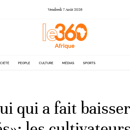
Vendredi
7
Août
2026
CIÉTÉ
PEOPLE
CULTURE
MÉDIAS
SPORTS
 qui a fait baisser
s»: les cultivateur