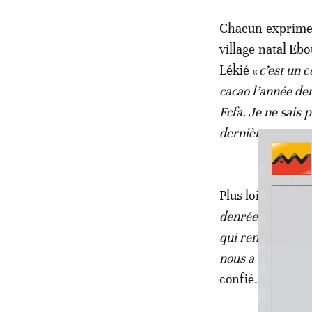
Chacun exprime s
village natal Eb
Lékié «
c’est un 
cacao l’année de
Fcfa. Je ne sais 
dernières ventes
Plus loin, c’est 
denrées alimentai
qui rentre avec u
nous a vraiment t
confié.