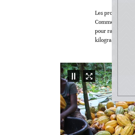
Les producteurs 
Commerce n’appor
pour rassurer le
kilogramme du c