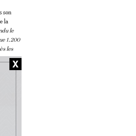
s son
e la
ndu le
que 1.200
ès les
aucoup de
me voici
x du cacao
-t-elle