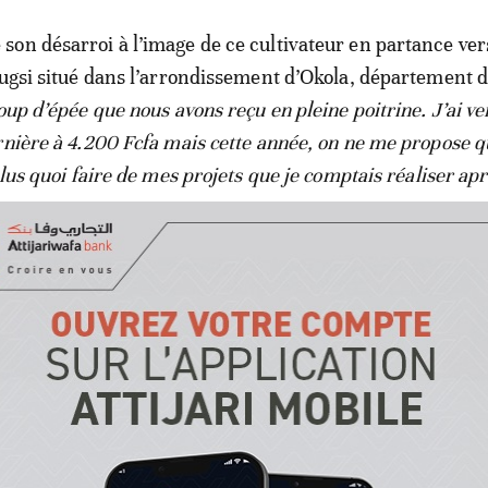
on désarroi à l’image de ce cultivateur en partance ver
ougsi situé dans l’arrondissement d’Okola, département d
coup d’épée que nous avons reçu en pleine poitrine. J’ai ve
rnière à 4.200 Fcfa mais cette année, on ne me propose 
plus quoi faire de mes projets que je comptais réaliser apr
».
une dame qui s’en plaint «
j’ai pris l’habitude d’acheter be
res toutes les fois que je viens à Yaoundé. Aujourd’hui, 
n petit sac quasiment vide. Celui qui a fait baisser le pri
ués car c’est notre c’est principale source de revenus
», a