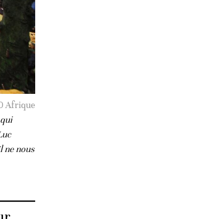
60 Afrique
 qui
Luc
l ne nous
ur