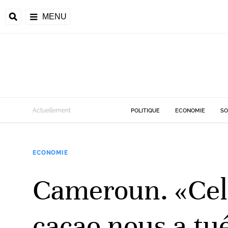
MENU
d
Actuellement
POLITIQUE
ECONOMIE
SO
riale
ECONOMIE
ntrafricaine
émocratique du
Cameroun. «Celui
u
Príncipe
cacao nous a tué