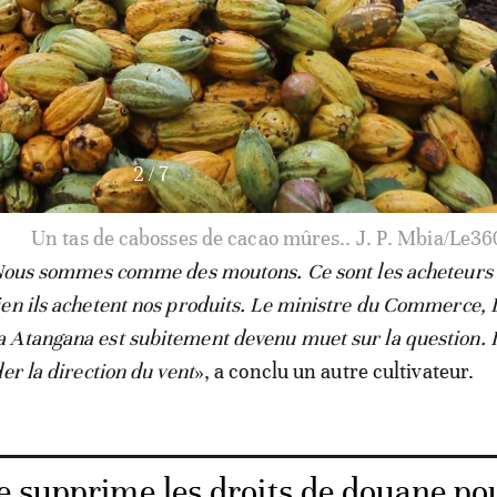
3
/
7
ge pour en extraire les fèves de cacao. . J. P. Mbia/Le3
. Nous sommes comme des moutons. Ce sont les acheteurs
en ils achetent nos produits. Le ministre du Commerce, 
Atangana est subitement devenu muet sur la question. I
er la direction du vent
», a conclu un autre cultivateur.
e supprime les droits de douane po