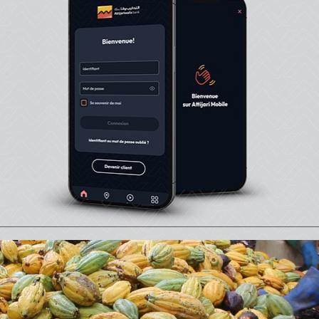
de cacao subissent cette peine sans que le ministère du
te la moindre explication alors qu’il intervenait régu
s cultivateurs quant au maintien des prix à la hausse du
acao.