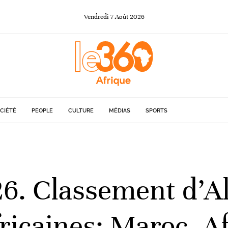
Vendredi
7
Août
2026
CIÉTÉ
PEOPLE
CULTURE
MÉDIAS
SPORTS
6. Classement d’Al
ricaines: Maroc, A