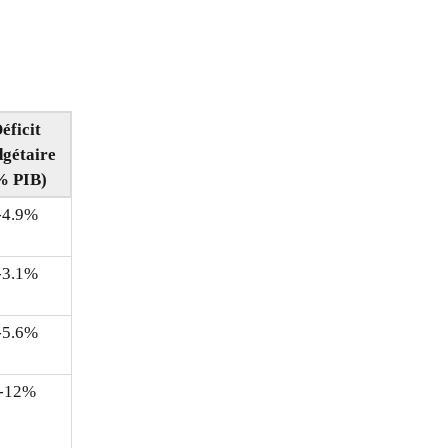
éficit
dgétaire
% PIB)
-4.9%
-3.1%
-5.6%
-12%