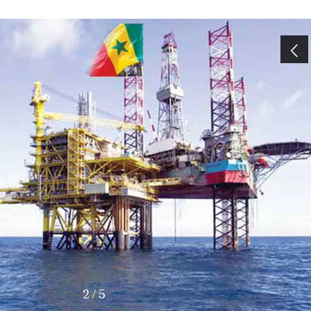
3
/
5