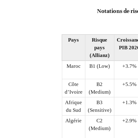
Notations de ri
Pays
Risque
Croissan
pays
PIB 202
(Allianz)
Maroc
B1 (Low)
+3.7%
Côte
B2
+5.5%
d’Ivoire
(Medium)
Afrique
B3
+1.3%
du Sud
(Sensitive)
Algérie
C2
+2.9%
(Medium)