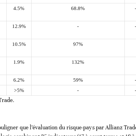
4.5%
68.8%
12.9%
-
10.5%
97%
1.9%
132%
6.2%
59%
>5%
-
Trade.
souligner que l’évaluation du risque-pays par Allianz Tra