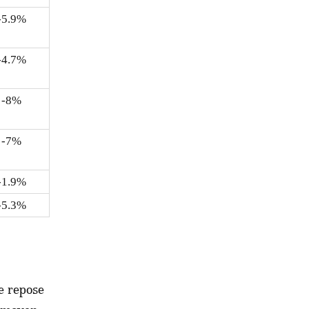
-5.9%
-4.7%
-8%
-7%
-1.9%
-5.3%
de repose