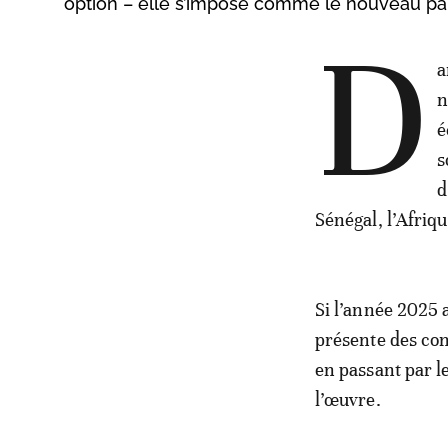
option – elle s’impose comme le nouveau par
D
a
n
é
s
d
Sénégal, l’Afriqu
Si l’année 2025 
présente des cont
en passant par l
l’œuvre.