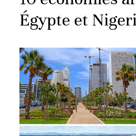
Égypte et Niger
ud