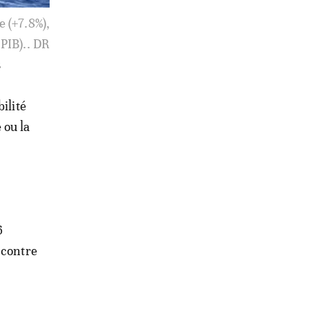
, frein à
ociale.. DR
s
bilité
 ou la
6
 contre