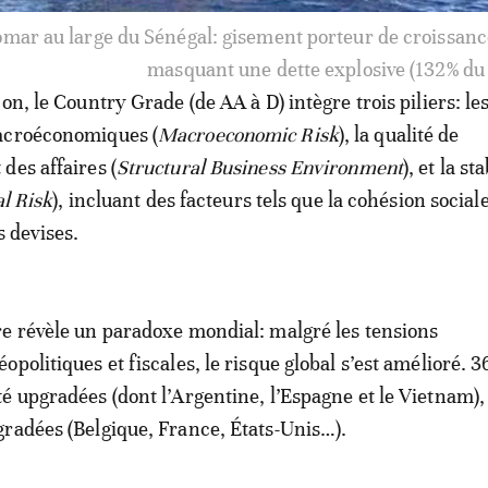
is: Illustration du chômage endémique des jeunes (40%)
la stabilité s
on, le Country Grade (de AA à D) intègre trois piliers: le
acroéconomiques (
Macroeconomic Risk
), la qualité de
des affaires (
Structural Business Environment
), et la sta
al Risk
), incluant des facteurs tels que la cohésion sociale
s devises.
e révèle un paradoxe mondial: malgré les tensions
politiques et fiscales, le risque global s’est amélioré. 3
é upgradées (dont l’Argentine, l’Espagne et le Vietnam),
radées (Belgique, France, États-Unis…).