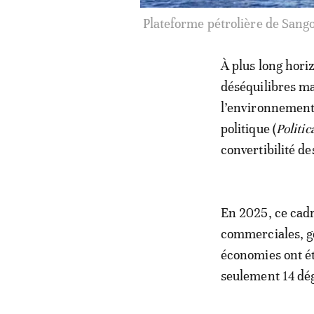
Jeunes diplômés chômeurs à Tun
À plus long horiz
déséquilibres m
l’environnement 
politique (
Politic
convertibilité de
En 2025, ce cadr
commerciales, géo
économies ont ét
seulement 14 dég