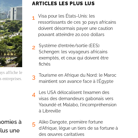
ARTICLES LES PLUS LUS
Visa pour les États-Unis: les
1
ressortissants de ces 30 pays africains
doivent désormais payer une caution
pouvant atteindre 20.000 dollars
Système d’entrée/sortie (EES)
2
Schengen: les voyageurs africains
exemptés, et ceux qui doivent être
fichés
ays affiche le
Tourisme en Afrique du Nord: le Maroc
3
s entreprises.
maintient son avance face à l’Égypte
Les USA délocalisent l’examen des
4
visas des demandeurs gabonais vers
Yaoundé et Malabo, l’incompréhension
à Libreville
nomies à
Aliko Dangote, première fortune
5
d’Afrique, lègue un tiers de sa fortune à
plus une
des œuvres caritatives