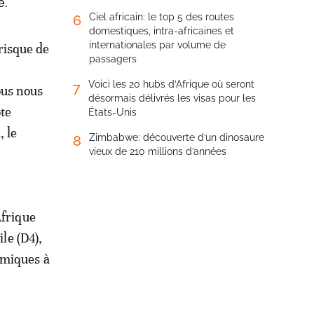
e.
Ciel africain: le top 5 des routes
6
domestiques, intra-africaines et
internationales par volume de
 risque de
passagers
Voici les 20 hubs d’Afrique où seront
7
ous nous
désormais délivrés les visas pour les
ôte
États-Unis
, le
Zimbabwe: découverte d’un dinosaure
8
vieux de 210 millions d’années
Afrique
le (D4),
amiques à