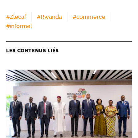
#
Zlecaf
#
Rwanda
#
commerce
#
informel
LES CONTENUS LIÉS