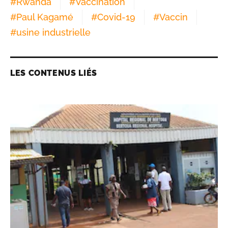
#
Rwanda
#
Vaccination
#
Paul Kagamé
#
Covid-19
#
Vaccin
#
usine industrielle
LES CONTENUS LIÉS