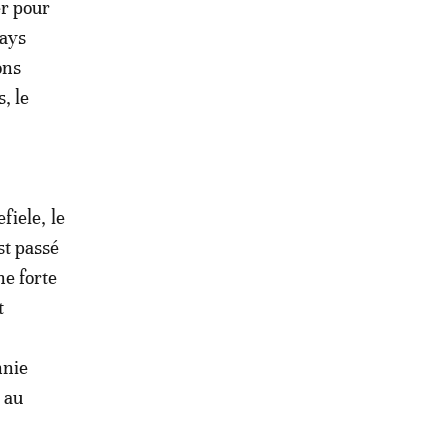
er pour
pays
ons
, le
iele, le
st passé
e forte
t
nnie
 au