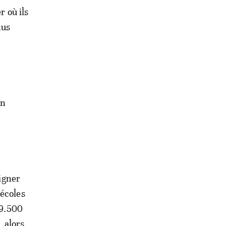
r où ils
nus
en
ligner
 écoles
 9.500
 alors