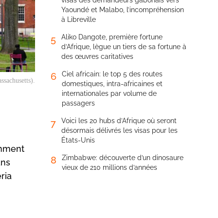
visas des demandeurs gabonais vers
Yaoundé et Malabo, l’incompréhension
à Libreville
Aliko Dangote, première fortune
5
d’Afrique, lègue un tiers de sa fortune à
des œuvres caritatives
Ciel africain: le top 5 des routes
6
ssachusetts).
domestiques, intra-africaines et
internationales par volume de
passagers
Voici les 20 hubs d’Afrique où seront
7
désormais délivrés les visas pour les
États-Unis
amment
Zimbabwe: découverte d’un dinosaure
8
ans
vieux de 210 millions d’années
ria