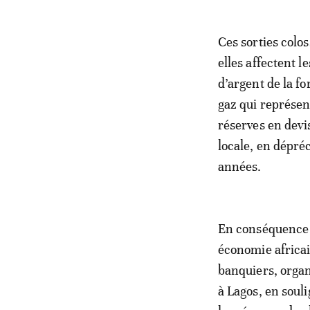
Ces sorties colo
elles affectent l
d’argent de la fo
gaz qui représen
réserves en devis
locale, en dépréc
années.
En conséquence d
économie africai
banquiers, organ
à Lagos, en soul