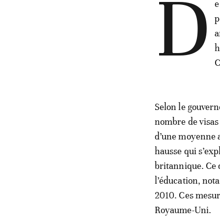
D
e
p
a
h
C
Selon le gouvern
nombre de visas 
d’une moyenne a
hausse qui s’exp
britannique. Ce 
l’éducation, not
2010. Ces mesure
Royaume-Uni.