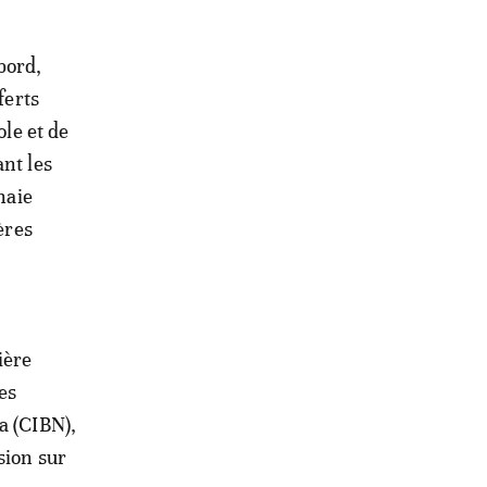
bord,
ferts
ole et de
nt les
naie
ères
ière
es
a (CIBN),
sion sur