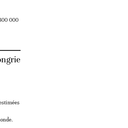
e 300 000
ongrie
 estimées
monde.