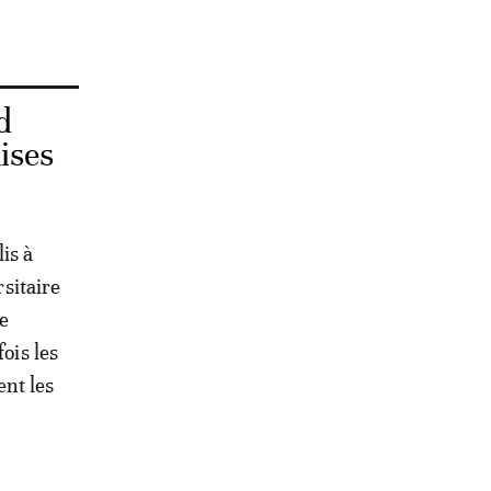
d
ises
is à
rsitaire
de
ois les
ent les