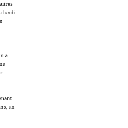
autres
u lundi
s
an a
ons
r.
enant
ons, un