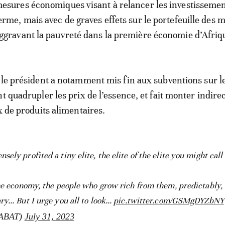
esures économiques visant à relancer les investissemen
erme, mais avec de graves effets sur le portefeuille des 
ggravant la pauvreté dans la première économie d’Afriq
 le président a notamment mis fin aux subventions sur l
nt quadrupler les prix de l’essence, et fait monter indir
x de produits alimentaires.
ly profited a tiny elite, the elite of the elite you might call
he economy, the people who grow rich from them, predictably, 
... But I urge you all to look…
pic.twitter.com/GSMgDYZbNY
lABAT)
July 31, 2023