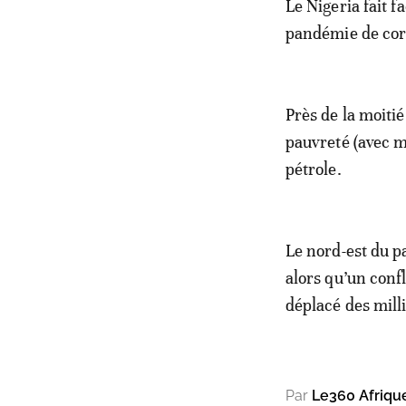
Le Nigeria fait 
pandémie de coro
Près de la moiti
pauvreté (avec m
pétrole.
Le nord-est du p
alors qu’un confl
déplacé des milli
Par
Le360 Afriqu