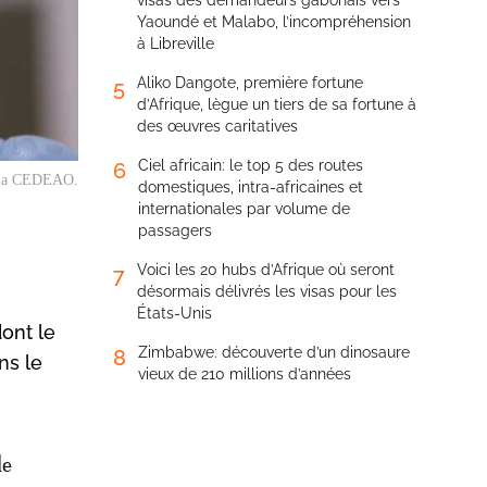
visas des demandeurs gabonais vers
Yaoundé et Malabo, l’incompréhension
à Libreville
Aliko Dangote, première fortune
5
d’Afrique, lègue un tiers de sa fortune à
des œuvres caritatives
Ciel africain: le top 5 des routes
6
de la CEDEAO.
domestiques, intra-africaines et
internationales par volume de
passagers
Voici les 20 hubs d’Afrique où seront
7
désormais délivrés les visas pour les
États-Unis
ont le
Zimbabwe: découverte d’un dinosaure
8
ns le
vieux de 210 millions d’années
de