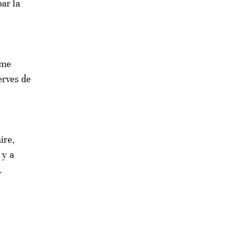
ar la
ême
erves de
ire,
 y a
.