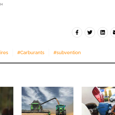
34
ires
#
Carburants
#
subvention