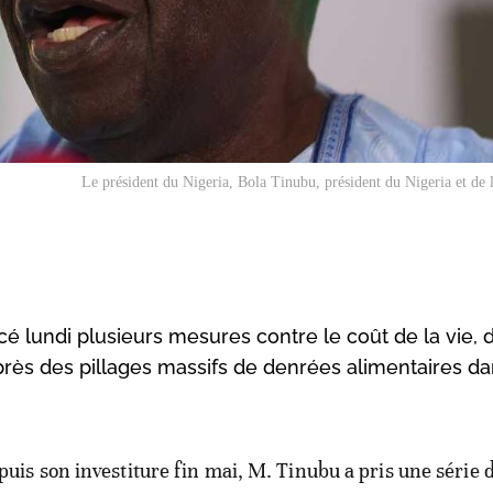
Le président du Nigeria, Bola Tinubu, président du Nigeria et 
é lundi plusieurs mesures contre le coût de la vie, d
ès des pillages massifs de denrées alimentaires da
puis son investiture fin mai, M. Tinubu a pris une série 