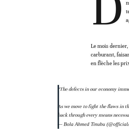
D
m
t
a
Le mois dernier,
carburant, faisa
en flèche les pri
“The defects in our economy immense
As we move to fight the flaws in t
back through every means necessary
— Bola Ahmed Tinubu (@officia