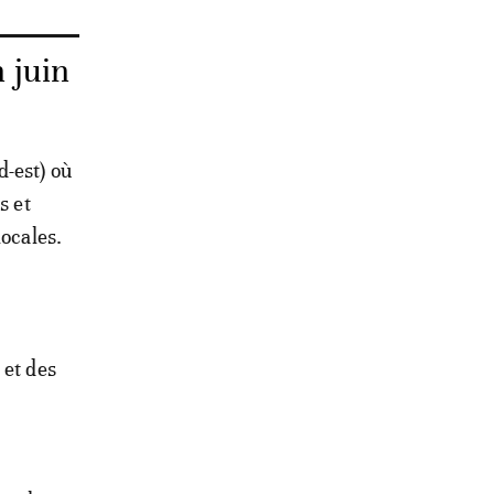
n juin
d-est) où
s et
locales.
 et des