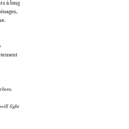
ts à long
ménages,
ue.
e
ectement
 them.
will fight