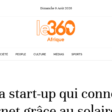
Dimanche
9
Août
2026
CIÉTÉ
PEOPLE
CULTURE
MÉDIAS
SPORTS
la start-up qui conn
net grâce au solair