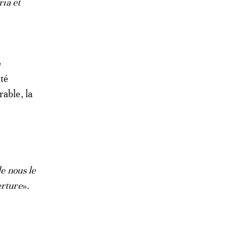
ria et
e
ité
rable, la
e nous le
erture
».