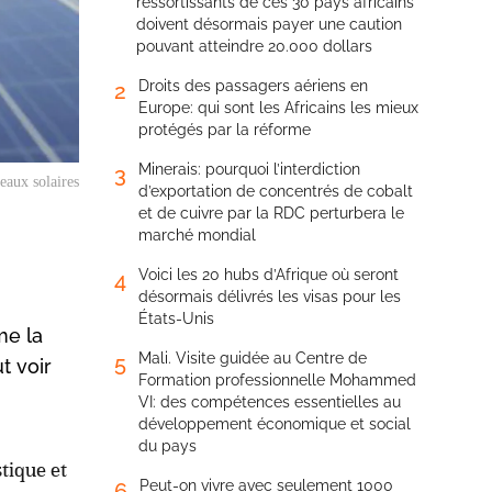
ressortissants de ces 30 pays africains
doivent désormais payer une caution
pouvant atteindre 20.000 dollars
Droits des passagers aériens en
2
Europe: qui sont les Africains les mieux
protégés par la réforme
Minerais: pourquoi l’interdiction
3
eaux solaires
d’exportation de concentrés de cobalt
et de cuivre par la RDC perturbera le
marché mondial
Voici les 20 hubs d’Afrique où seront
4
désormais délivrés les visas pour les
États-Unis
me la
Mali. Visite guidée au Centre de
5
t voir
Formation professionnelle Mohammed
VI: des compétences essentielles au
développement économique et social
du pays
tique et
Peut-on vivre avec seulement 1000
6