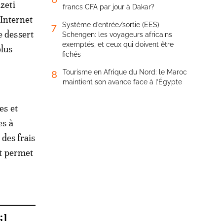
izeti
francs CFA par jour à Dakar?
 Internet
Système d’entrée/sortie (EES)
7
e dessert
Schengen: les voyageurs africains
exemptés, et ceux qui doivent être
plus
fichés
Tourisme en Afrique du Nord: le Maroc
8
maintient son avance face à l’Égypte
es et
es à
 des frais
et permet