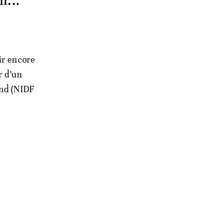
l...
ir encore
r d’un
und (NIDF