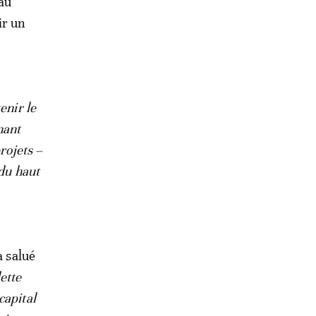
au
ir un
enir le
nant
rojets –
 du haut
a salué
dette
capital