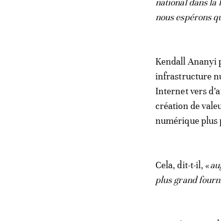
national dans la 
nous espérons qu
Kendall Ananyi p
infrastructure 
Internet vers d’
création de vale
numérique plus p
Cela, dit-t-il, «
au
plus grand fourn