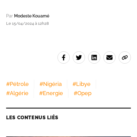
Par
Modeste Kouamé
Le 15/04/2024 à 12h28
#
Pétrole
#
Nigéria
#
Libye
#
Algérie
#
Energie
#
Opep
LES CONTENUS LIÉS