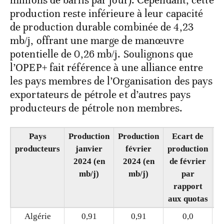
millions de barils par jour). Cependant, cette
production reste inférieure à leur capacité
de production durable combinée de 4,23
mb/j, offrant une marge de manœuvre
potentielle de 0,26 mb/j. Soulignons que
l’OPEP+ fait référence à une alliance entre
les pays membres de l’Organisation des pays
exportateurs de pétrole et d’autres pays
producteurs de pétrole non membres.
Pays
Production
Production
Ecart de
P
producteurs
janvier
février
production
m
2024 (en
2024 (en
de février
mb/j)
mb/j)
par
rapport
aux quotas
Algérie
0,91
0,91
0,0