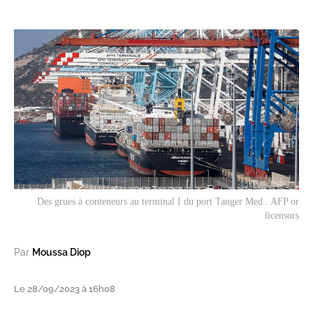
Des grues à conteneurs au terminal I du port Tanger Med.. AFP or
licensors
Par
Moussa Diop
Le 28/09/2023 à 16h08