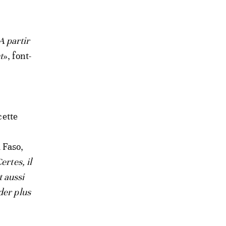
A partir
t
», font-
cette
 Faso,
ertes, il
 aussi
der plus