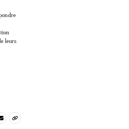
épondre
ation
de leurs