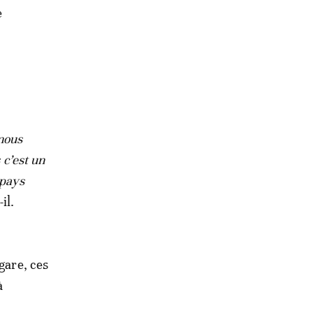
e
nous
 c’est un
 pays
il.
gare, ces
à