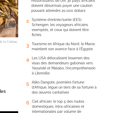
ressortissants de ces 30 pays africains
doivent désormais payer une caution
pouvant atteindre 20.000 dollars
Système d’entrée/sortie (EES)
2
Schengen: les voyageurs africains
exemptés, et ceux qui doivent être
fichés
de la Cedeao.
Tourisme en Afrique du Nord: le Maroc
3
maintient son avance face à l’Égypte
Les USA délocalisent l’examen des
4
visas des demandeurs gabonais vers
Yaoundé et Malabo, l’incompréhension
à Libreville
Aliko Dangote, première fortune
5
d’Afrique, lègue un tiers de sa fortune à
des
des œuvres caritatives
Ciel africain: le top 5 des routes
6
domestiques, intra-africaines et
internationales par volume de