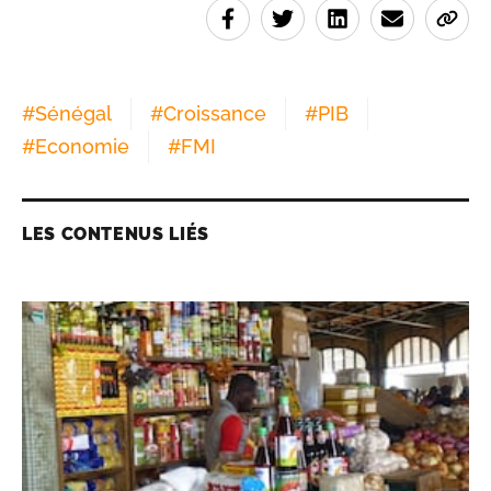
#
Sénégal
#
Croissance
#
PIB
#
Economie
#
FMI
LES CONTENUS LIÉS