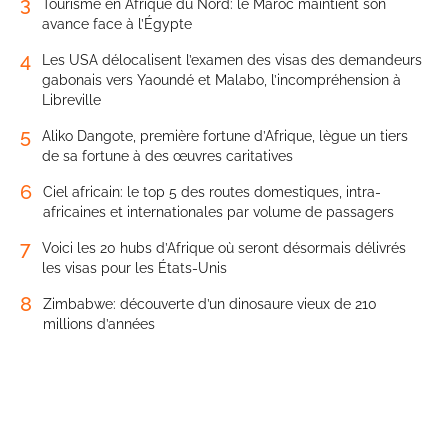
3
Tourisme en Afrique du Nord: le Maroc maintient son
avance face à l’Égypte
4
Les USA délocalisent l’examen des visas des demandeurs
gabonais vers Yaoundé et Malabo, l’incompréhension à
Libreville
5
Aliko Dangote, première fortune d’Afrique, lègue un tiers
de sa fortune à des œuvres caritatives
6
Ciel africain: le top 5 des routes domestiques, intra-
africaines et internationales par volume de passagers
7
Voici les 20 hubs d’Afrique où seront désormais délivrés
les visas pour les États-Unis
8
Zimbabwe: découverte d’un dinosaure vieux de 210
millions d’années