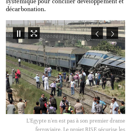
systémique pour concilier développement et
décarbonation.
3
/
4
L'Egypte n'en est pas à son premier drame
ferroviaire. Le projet RISE sécurise les