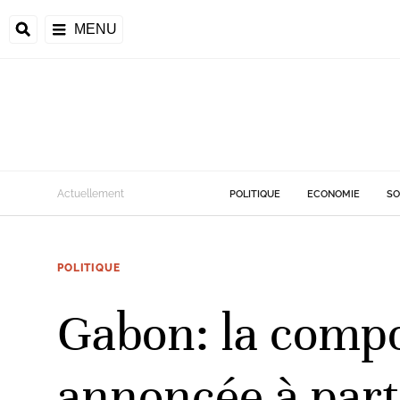
MENU
d
Actuellement
POLITIQUE
ECONOMIE
SO
riale
POLITIQUE
ntrafricaine
émocratique du
Gabon: la comp
u
Príncipe
annoncée à part