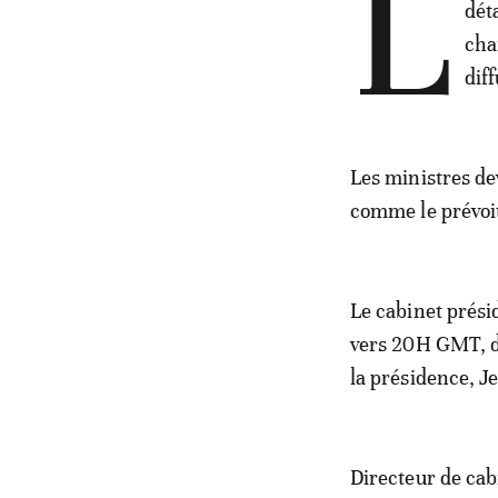
L
dét
cha
dif
Les ministres de
comme le prévoit
Le cabinet prési
vers 20H GMT, da
la présidence, J
Directeur de cab