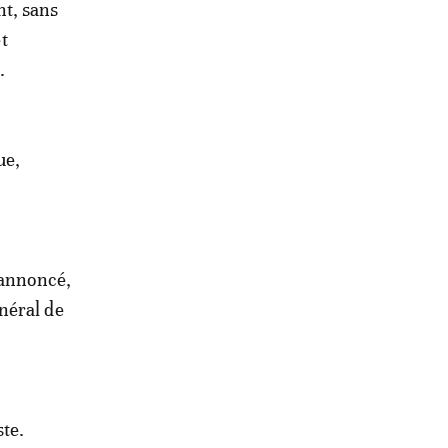
nt, sans
t
.
ue,
 annoncé,
néral de
ste.