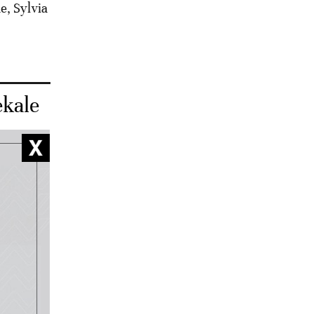
e, Sylvia
kale
rès une
ait
choué à
é au