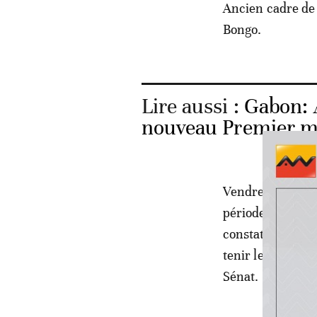
Ancien cadre de 
Bongo.
Lire aussi :
Gabon: 
nouveau Premier m
Vendredi soir, u
période de huit m
constaté la vaca
tenir les législat
Sénat.