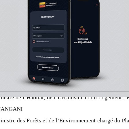
s rumeurs enflent sur le retour du président dans les pro
santé d'Ali Bongo fait l'objet de nombreuses spéculations.
ition du nouveau gouvernement
 :
nistre de l’Habitat, de l’Urbanisme et du Logement : 
TANGANI
inistre des Forêts et de l’Environnement chargé du Pl