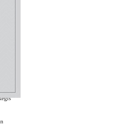
chains
Régis
an