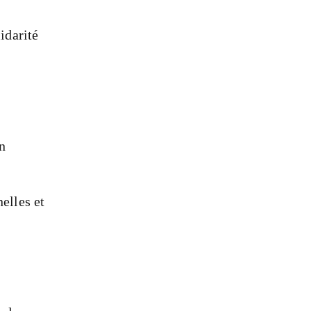
idarité
n
nelles et