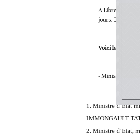
A Libreville, le
jours. L'état de 
Voici la compos
- Ministres d’Etat
Ministre d’Etat mi
IMMONGAULT TA
Ministre d’Etat, m