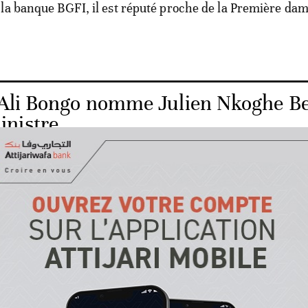
la banque BGFI, il est réputé proche de la Première dam
Ali Bongo nomme Julien Nkoghe Be
inistre
ne nouvelle Assemblée nationale a été mise en place, ap
ois sans députés. Fin avril, la Cour constitutionnelle av
nce de l'Assemblée, jugeant que le gouvernement avait é
ives dans les temps. Le travail législatif avait été transfér