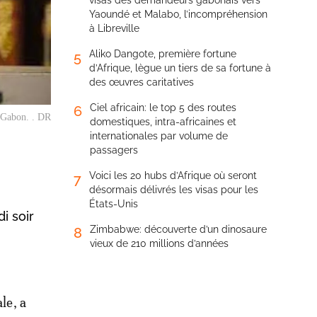
visas des demandeurs gabonais vers
Yaoundé et Malabo, l’incompréhension
à Libreville
Aliko Dangote, première fortune
5
d’Afrique, lègue un tiers de sa fortune à
des œuvres caritatives
Ciel africain: le top 5 des routes
6
 Gabon. . DR
domestiques, intra-africaines et
internationales par volume de
passagers
Voici les 20 hubs d’Afrique où seront
7
désormais délivrés les visas pour les
États-Unis
i soir
Zimbabwe: découverte d’un dinosaure
8
vieux de 210 millions d’années
le, a