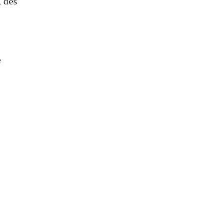
, des
e