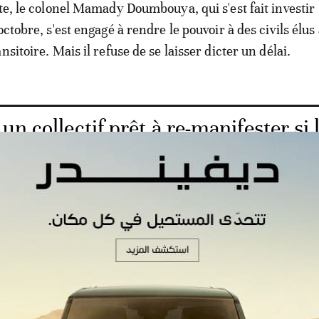
nte, le colonel Mamady Doumbouya, qui s'est fait investir
octobre, s'est engagé à rendre le pouvoir à des civils élus 
nsitoire. Mais il refuse de se laisser dicter un délai.
un collectif prêt à re-manifester si 
hent au pouvoir
hent à la junte une «vision unilatérale». Ils la soupçonn
réditer et humilier» ses leaders en les poussant hors de
ramme de récupération de biens de l'Etat, comme elle v
ux éminentes personnalités nationales.