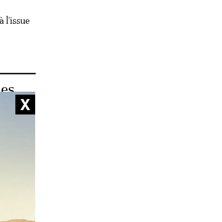
à l'issue
les
ent de
 chez eux
ient de