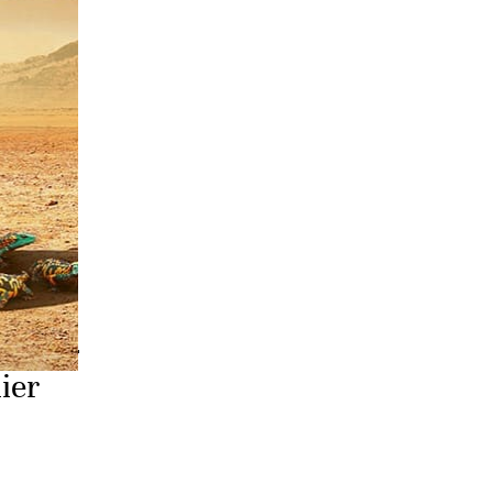
torités,
nts»,
ance du
gnité
ier