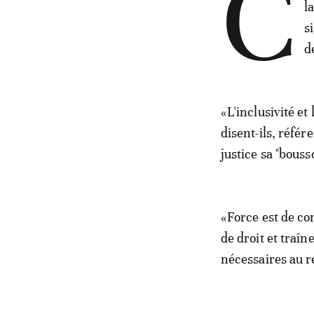
C
l
s
d
«L'inclusivité et 
disent-ils, référ
justice sa "bousso
«Force est de con
de droit et traî
nécessaires au re