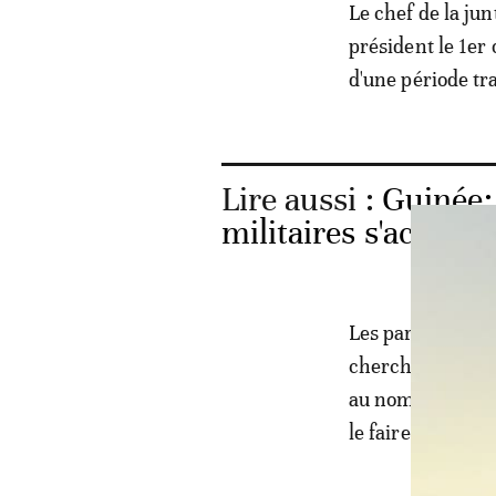
Le chef de la ju
président le 1er 
d'une période tra
Lire aussi :
Guinée: 
militaires s'accroc
Les partis reproc
chercher à «disc
au nom d'un prog
le faire avec de