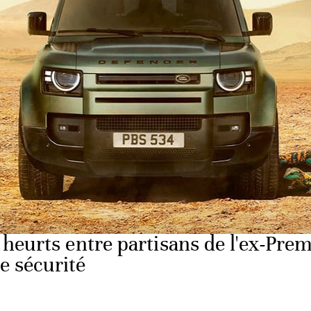
ession des infractions économiques, instaurée par les au
instrument pour disqualifier des leaders politiques gêna
 «cadre permanent de dialogue» pour discuter de l'éché
 au pouvoir. Ils demandent le respect du droit et de la «di
heurts entre partisans de l'ex-Prem
e sécurité