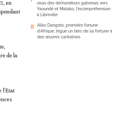
21, en
visas des demandeurs gabonais vers
Yaoundé et Malabo, l’incompréhension
espondant
à Libreville
Aliko Dangote, première fortune
8
d’Afrique, lègue un tiers de sa fortune à
des œuvres caritatives
te,
re de la
 l'Etat
gences