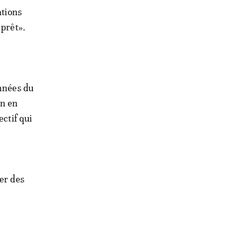
ations
 prêt».
années du
on en
ectif qui
er des