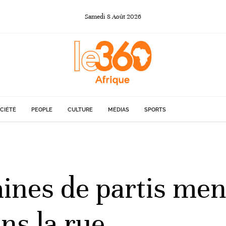
Samedi
8
Août
2026
CIÉTÉ
PEOPLE
CULTURE
MÉDIAS
SPORTS
aines de partis men
ns la rue