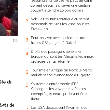
ressortissants de ces 30 pays africains
doivent désormais payer une caution
pouvant atteindre 20.000 dollars
Voici les 20 hubs d’Afrique où seront
2
désormais délivrés les visas pour les
États-Unis
Peut-on vivre avec seulement 1000
3
DR
francs CFA par jour à Dakar?
Droits des passagers aériens en
4
Europe: qui sont les Africains les mieux
protégés par la réforme
Tourisme en Afrique du Nord: le Maroc
5
maintient son avance face à l’Égypte
tête du
Système d’entrée/sortie (EES)
6
Schengen: les voyageurs africains
exemptés, et ceux qui doivent être
fichés
à-vis de
Les USA délocalisent l’examen des
7