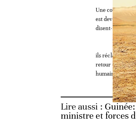
Une cour de répr
est devenue un «
disent-ils.
ils réclament un
retour des civils
humaine».
Lire aussi :
Guinée: 
ministre et forces d