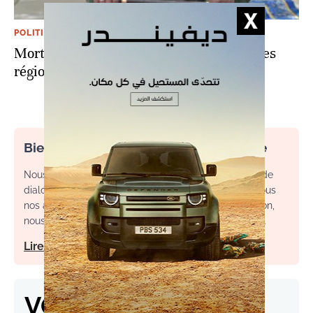
POLITIQUE
Mort de Déby au Tchad: des conséquences
régionales floues mais qui inquiètent
Bienvenue dans l’espace commentaire
Nous souhaitons un espace de débat, d’échange et de
dialogue. Afin d'améliorer la qualité des échanges sous
nos articles, ainsi que votre expérience de contribution,
nous vous invitons à consulter nos règles d’utilisation.
Lire notre charte
VOS RÉACTIONS