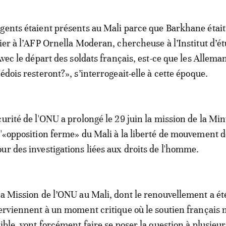
gents étaient présents au Mali parce que Barkhane était 
rier à l’AFP Ornella Moderan, chercheuse à l’Institut d’é
Avec le départ des soldats français, est-ce que les Alleman
édois resteront?», s’interrogeait-elle à cette époque.
curité de l'ONU a prolongé le 29 juin la mission de la M
l'«opposition ferme» du Mali à la liberté de mouvement 
ur des investigations liées aux droits de l'homme.
la Mission de l’ONU au Mali, dont le renouvellement a ét
terviennent à un moment critique où le soutien français 
ible, vont forcément faire se poser la question à plusieu