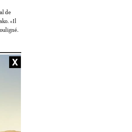
al de
ko. «Il
souligné.
st la
aines.