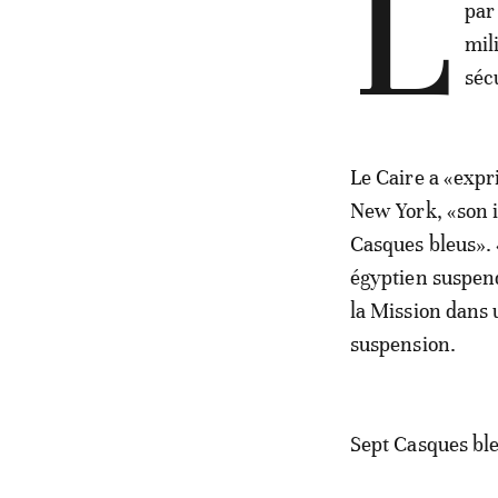
L
par
mil
séc
Le Caire a «expr
New York, «son i
Casques bleus». 
égyptien suspend
la Mission dans 
suspension.
Sept Casques ble