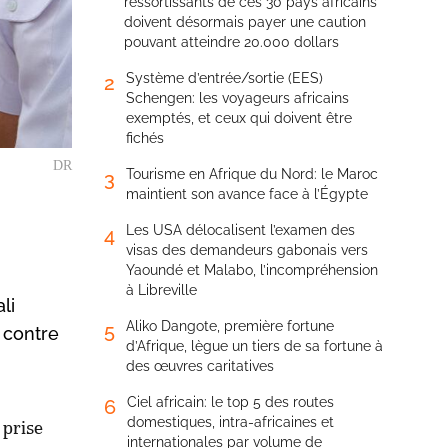
ressortissants de ces 30 pays africains
doivent désormais payer une caution
pouvant atteindre 20.000 dollars
Système d’entrée/sortie (EES)
2
Schengen: les voyageurs africains
exemptés, et ceux qui doivent être
fichés
DR
Tourisme en Afrique du Nord: le Maroc
3
maintient son avance face à l’Égypte
Les USA délocalisent l’examen des
4
visas des demandeurs gabonais vers
Yaoundé et Malabo, l’incompréhension
à Libreville
li
Aliko Dangote, première fortune
5
 contre
d’Afrique, lègue un tiers de sa fortune à
des œuvres caritatives
Ciel africain: le top 5 des routes
6
domestiques, intra-africaines et
 prise
internationales par volume de