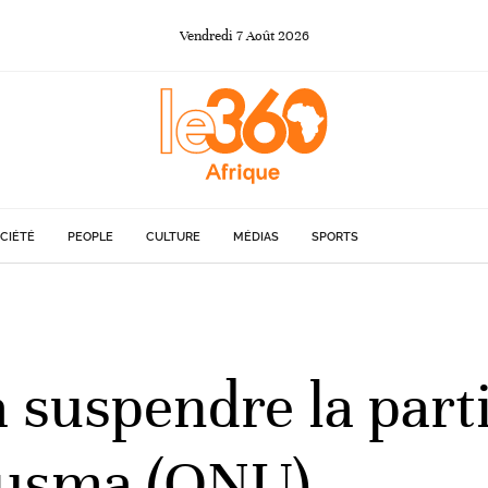
Vendredi
7
Août
2026
CIÉTÉ
PEOPLE
CULTURE
MÉDIAS
SPORTS
a suspendre la part
inusma (ONU)