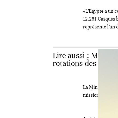
«L’Egypte a un c
12.261 Casques b
représente l’un 
Lire aussi :
Mali: le
rotations des cont
La Minusma -créé
mission de maint