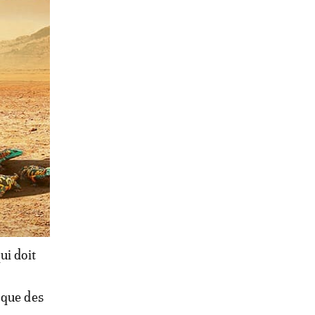
t dix
 juillet
ui doit
 que des