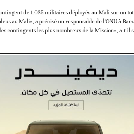
ontingent de 1.035 militaires déployés au Mali sur un tot
leus au Mali», a précisé un responsable de l’ONU à Bama
des contingents les plus nombreux de la Mission», a-t-il 
s autorités suspendent toutes les
ingents de la Minusma
e en 2013 pour soutenir le processus politique malien- e
ien de la paix de l'ONU ayant subi le plus de pertes hum