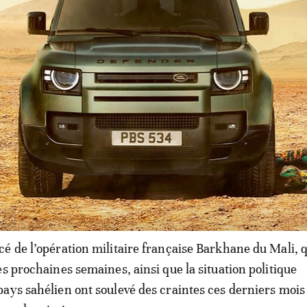
ses Casques bleus sont morts dans des actes hostiles, don
ue meurtrière contre le contingent égyptien a eu lieu le 5
ncipale ville dans le nord du Mali, où deux Casques bleus
é tués et cinq autres grièvement blessés.
é de l’opération militaire française Barkhane du Mali, q
es prochaines semaines, ainsi que la situation politique
ays sahélien ont soulevé des craintes ces derniers mois