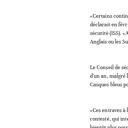
«Certains contin
déclarait en fév
sécurité (ISS). «
Anglais ou les Su
Le Conseil de sé
d'un an, malgré 
Casques bleus po
«Ces entraves à 
contesté, qui in
bientôt plus poss