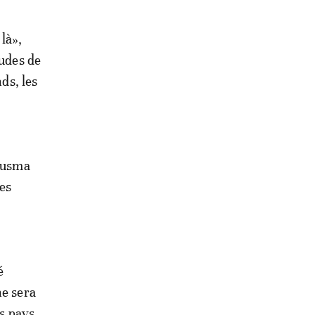
là»,
tudes de
ds, les
inusma
des
é
ne sera
rs pays