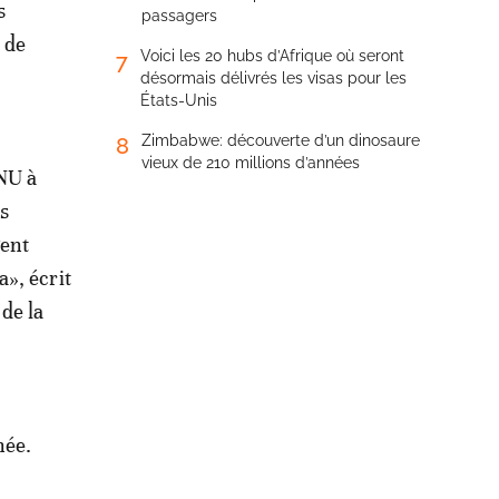
s
passagers
 de
Voici les 20 hubs d’Afrique où seront
7
désormais délivrés les visas pour les
États-Unis
Zimbabwe: découverte d’un dinosaure
8
vieux de 210 millions d’années
ONU à
es
gent
», écrit
de la
née.