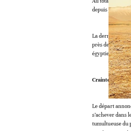
Au total, 177 de 
depuis janvier.
La dernière attaq
près de Gao, pri
égyptiens ont ét
Craintes
Le départ annonc
s’achever dans l
tumultueuse du p