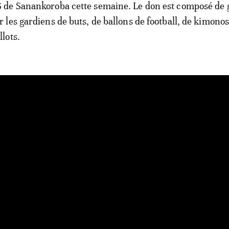
 de Sanankoroba cette semaine. Le don est composé de 
r les gardiens de buts, de ballons de football, de kimonos
llots.