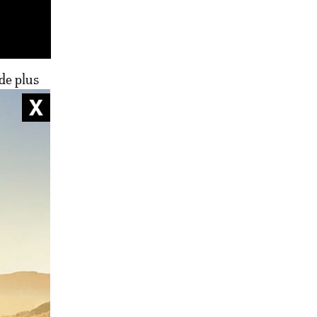
de plus
 par le
’ils sont
 karaté),
reuses