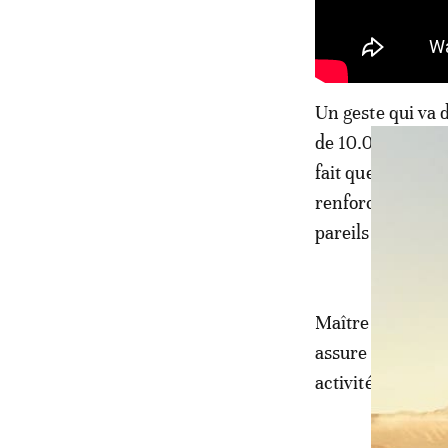
Un geste qui va 
de 10.000 âmes, 
fait que, l’initi
renforcement de 
pareils à ceux de
Maître Abdoulaye
assure personne
activités de la 