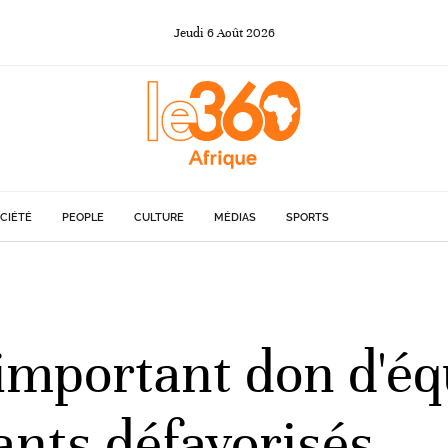
Jeudi
6
Août
2026
CIÉTÉ
PEOPLE
CULTURE
MÉDIAS
SPORTS
 important don d'é
ants défavorisés