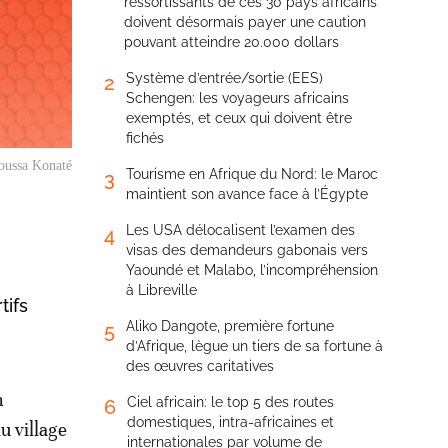
ressortissants de ces 30 pays africains
doivent désormais payer une caution
pouvant atteindre 20.000 dollars
Système d’entrée/sortie (EES)
2
Schengen: les voyageurs africains
exemptés, et ceux qui doivent être
fichés
oussa Konaté
Tourisme en Afrique du Nord: le Maroc
3
maintient son avance face à l’Égypte
Les USA délocalisent l’examen des
4
visas des demandeurs gabonais vers
Yaoundé et Malabo, l’incompréhension
à Libreville
tifs
Aliko Dangote, première fortune
5
d’Afrique, lègue un tiers de sa fortune à
des œuvres caritatives
n
Ciel africain: le top 5 des routes
6
domestiques, intra-africaines et
u village
internationales par volume de