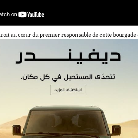
droit au cœur du premier responsable de cette bourgade 
non loin de Bamako. Le choix de Sanankoroba s’explique
ateur de la Semaine du sport citoyen veut contribuer "au
la cohésion sociale et à montrer aux enfants démunis qu
s autres localités plus favorisées".
 Diadié Diakité, un passionné du bushushikaï (forme de
llement le financement de ces dons ainsi que des nomb
Semaine du sport.