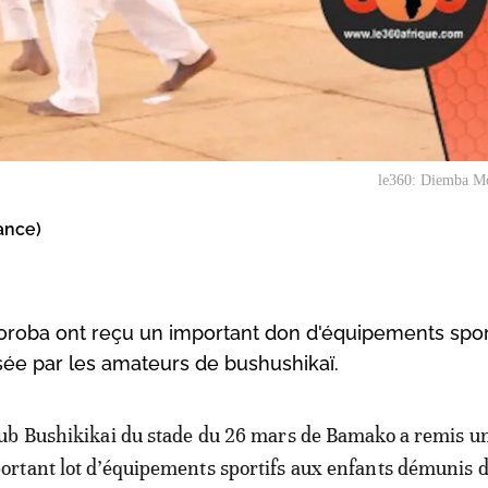
le360: Diemba M
ance)
koroba ont reçu un important don d'équipements spor
sée par les amateurs de bushushikaï.
lub Bushikikai du stade du 26 mars de Bamako a remis u
ortant lot d’équipements sportifs aux enfants démunis d