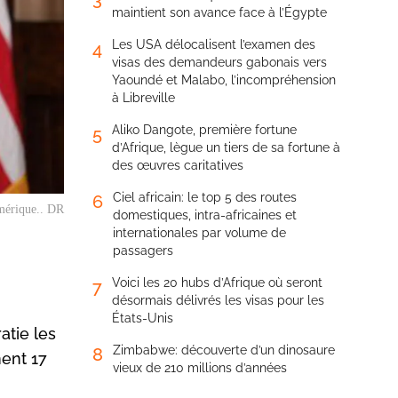
maintient son avance face à l’Égypte
Les USA délocalisent l’examen des
4
visas des demandeurs gabonais vers
Yaoundé et Malabo, l’incompréhension
à Libreville
Aliko Dangote, première fortune
5
d’Afrique, lègue un tiers de sa fortune à
des œuvres caritatives
Ciel africain: le top 5 des routes
6
Amérique.. DR
domestiques, intra-africaines et
internationales par volume de
passagers
Voici les 20 hubs d’Afrique où seront
7
désormais délivrés les visas pour les
États-Unis
atie les
Zimbabwe: découverte d’un dinosaure
8
ment 17
vieux de 210 millions d’années