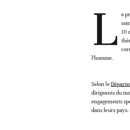
L
e p
som
10 
thè
cor
l’homme.
Selon le
Départem
dirigeants du mo
engagements spéc
dans leurs pays.