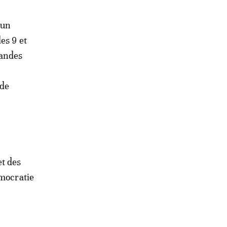
 un
es 9 et
randes
 de
et des
émocratie