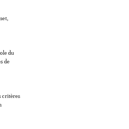
met,
role du
es de
s critères
n