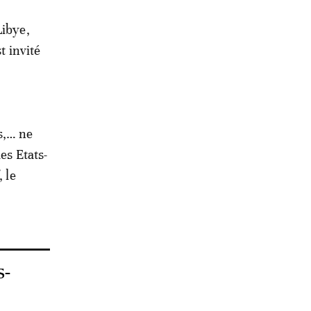
Libye,
t invité
s,… ne
es Etats-
 le
s-