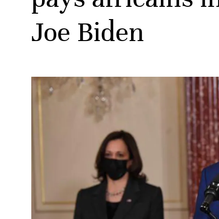
Joe Biden
ud