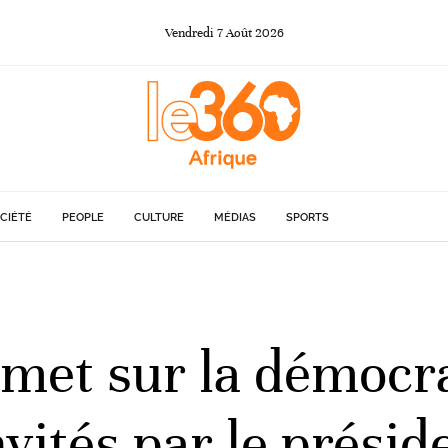
Vendredi
7
Août
2026
CIÉTÉ
PEOPLE
CULTURE
MÉDIAS
SPORTS
et sur la démocrati
nvités par le prési