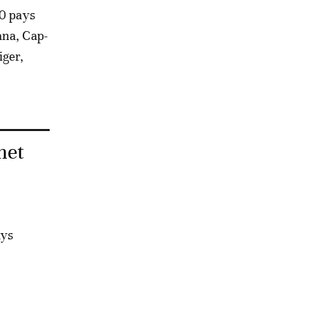
10 pays
ana, Cap-
iger,
met
ays