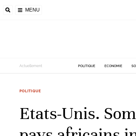
MENU
d
Actuellement
POLITIQUE
ECONOMIE
SO
riale
POLITIQUE
ntrafricaine
émocratique du
Etats-Unis. Somm
u
Príncipe
pays africains i