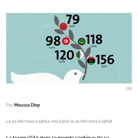
DR
Par
Moussa Diop
Le 22/06/2021 à 15h02, mis à jour le 22/06/2021 à 15h18
La tranquillité dans le monde continue de se