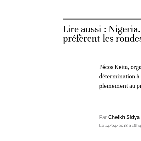
Lire aussi :
Nigeria.
préfèrent les ronde
Pécos Keita, org
détermination à 
pleinement au p
Par
Cheikh Sidya
Le 14/04/2018 à 16h40