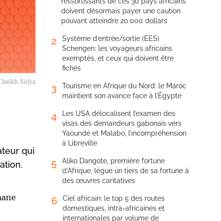
ressortissants de ces 30 pays africains
doivent désormais payer une caution
pouvant atteindre 20.000 dollars
Système d’entrée/sortie (EES)
2
Schengen: les voyageurs africains
exemptés, et ceux qui doivent être
fichés
Cheikh Sidya
Tourisme en Afrique du Nord: le Maroc
3
maintient son avance face à l’Égypte
Les USA délocalisent l’examen des
4
visas des demandeurs gabonais vers
Yaoundé et Malabo, l’incompréhension
à Libreville
teur qui
Aliko Dangote, première fortune
5
ation.
d’Afrique, lègue un tiers de sa fortune à
des œuvres caritatives
mane
Ciel africain: le top 5 des routes
6
domestiques, intra-africaines et
internationales par volume de