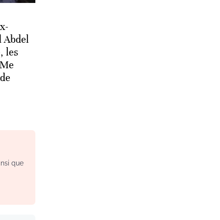
x-
d Abdel
, les
 Me
 de
insi que