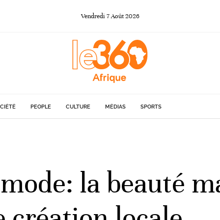
Vendredi
7
Août
2026
CIÉTÉ
PEOPLE
CULTURE
MÉDIAS
SPORTS
e mode: la beauté 
 création locale