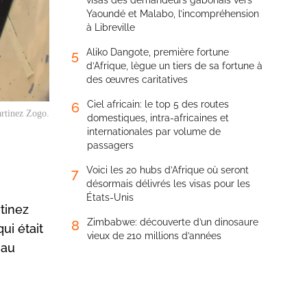
visas des demandeurs gabonais vers
Yaoundé et Malabo, l’incompréhension
à Libreville
Aliko Dangote, première fortune
5
d’Afrique, lègue un tiers de sa fortune à
des œuvres caritatives
Ciel africain: le top 5 des routes
6
artinez Zogo.
domestiques, intra-africaines et
internationales par volume de
passagers
Voici les 20 hubs d’Afrique où seront
7
désormais délivrés les visas pour les
États-Unis
tinez
Zimbabwe: découverte d’un dinosaure
8
ui était
vieux de 210 millions d’années
 au