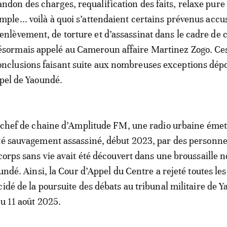
andon des charges, requalification des faits, relaxe pure 
imple... voilà à quoi s’attendaient certains prévenus accu
’enlèvement, de torture et d’assassinat dans le cadre de c
ésormais appelé au Cameroun affaire Martinez Zogo. Ce
onclusions faisant suite aux nombreuses exceptions dép
ppel de Yaoundé.
t chef de chaine d’Amplitude FM, une radio urbaine émet
été sauvagement assassiné, début 2023, par des personn
corps sans vie avait été découvert dans une broussaille n
oundé. Ainsi, la Cour d’Appel du Centre a rejeté toutes les
cidé de la poursuite des débats au tribunal militaire de 
du 11 août 2025.