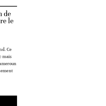
n de
re le
ond. Ce
ic mais
 Cameroun
gnement