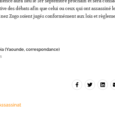
ience aura lieu le 1er septembre prochain et sera consa
tive des débats afin que celui ou ceux qui ont assassiné l
inez Zogo soient jugés conformément aux lois et règlem
ia (Yaounde, correspondance)
45
Assassinat