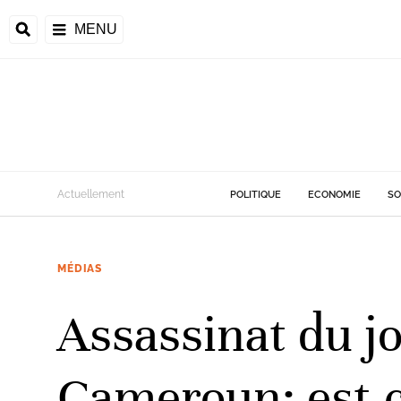
MENU
d
Actuellement
POLITIQUE
ECONOMIE
SO
riale
MÉDIAS
ntrafricaine
émocratique du
Assassinat du j
u
Príncipe
Cameroun: est-ce