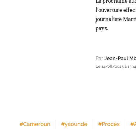
La prochaine aud
l’ouverture effec
journaliste Mart
pays.
Par
Jean-Paul Mb
Le 14/08/2025 à 13h
#
Cameroun
#
yaounde
#
Procès
#