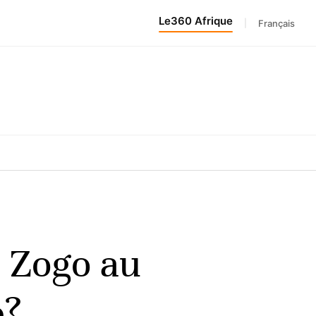
Le360 Afrique
|
Français
z Zogo au
e?