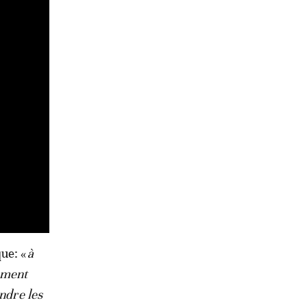
ue: «
à
vement
ndre les