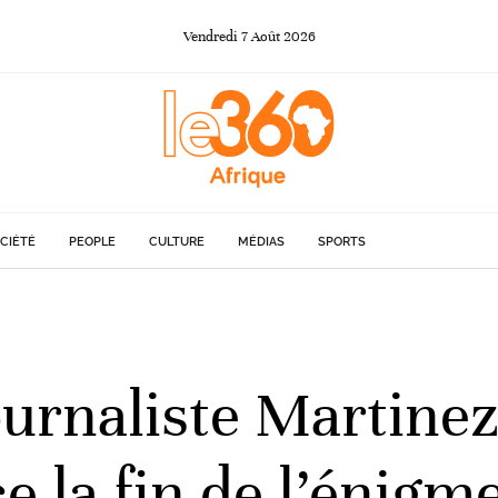
Vendredi
7
Août
2026
CIÉTÉ
PEOPLE
CULTURE
MÉDIAS
SPORTS
ournaliste Martine
 la fin de l’énigm