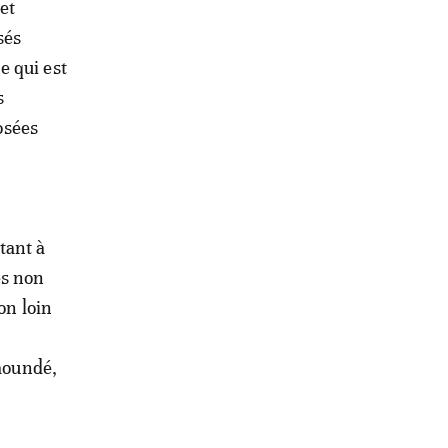
et
sés
e qui est
s
osées
tant à
es non
on loin
Yaoundé,