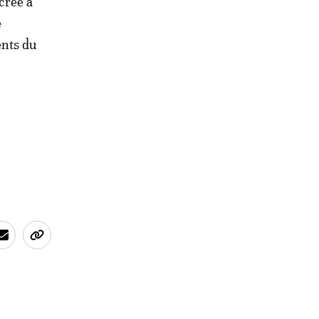
crée à
e
ents du