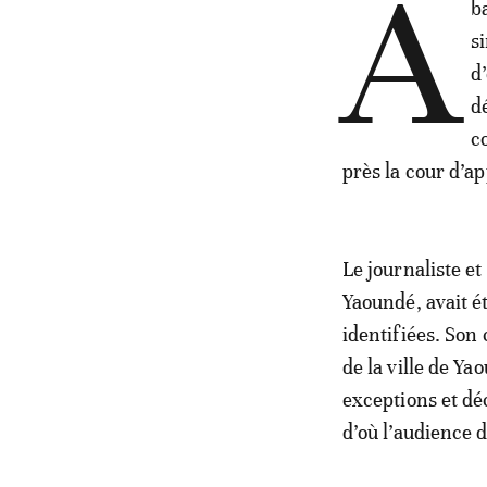
A
b
s
d
d
c
près la cour d’a
Le journaliste e
Yaoundé, avait 
identifiées. Son 
de la ville de Ya
exceptions et dé
d’où l’audience 