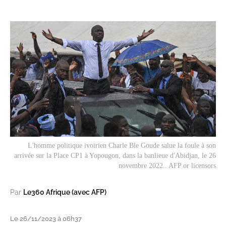
L'homme politique ivoirien Charle Ble Goude salue la foule à son
arrivée sur la
Place CP1
à Yopougon, dans la banlieue d'Abidjan, le 26
novembre 2022.. AFP or licensors
Par
Le360 Afrique (avec AFP)
Le 26/11/2023 à 06h37