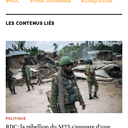
#
RDC
#
Félix Tshisekedi
#
Coup d'Etat
LES CONTENUS LIÉS
POLITIQUE
RDC: la rébellion du M23 s’empare d’une