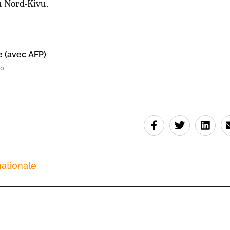
u Nord-Kivu.
e (avec AFP)
20
ationale