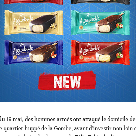
ssemblée. Mais, faute de consensus initial, il avait fallu
’il a remportée face à deux autres prétendants.
 reste du «bureau définitif» de l’Assemblée a ensuite fai
s discussions, reportant son élection à mercredi, alors qu
ammée pour samedi dernier.
 a eu à Kinshasa ce que l’armée a qualifié de «tentative 
du 19 mai, des hommes armés ont attaqué le domicile de 
 quartier huppé de la Gombe, avant d’investir non loin d