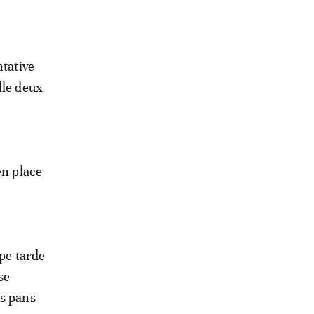
ntative
lle deux
en place
ipe tarde
se
es pans