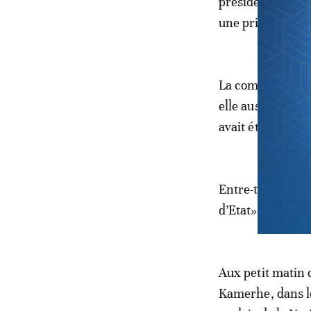
présidence de l’A
une primaire, qu
La composition du
elle aussi d’âpre
avait été progr
Entre-temps, il y
d’Etat».
Aux petit matin 
Kamerhe, dans le