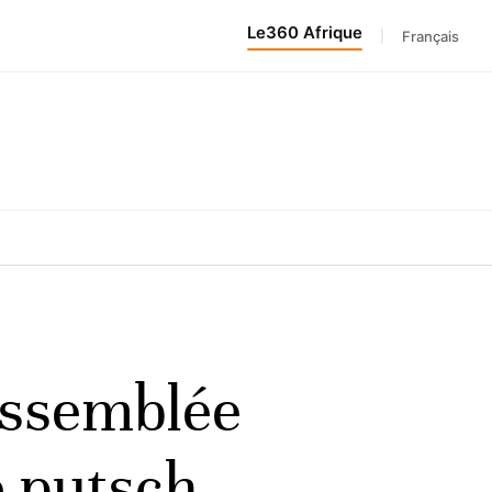
Le360 Afrique
|
Français
Assemblée
é putsch