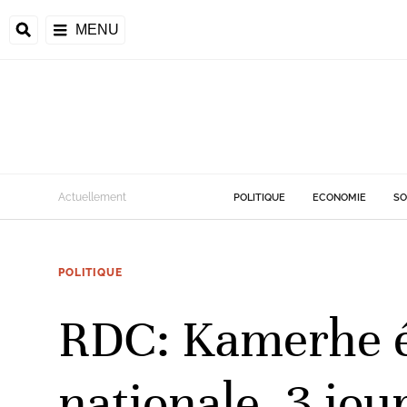
MENU
d
Actuellement
POLITIQUE
ECONOMIE
SO
riale
POLITIQUE
ntrafricaine
émocratique du
RDC: Kamerhe é
u
Príncipe
nationale, 3 jo