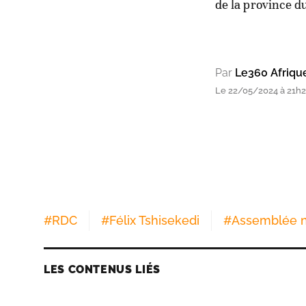
de la province d
Par
Le360 Afriqu
Le 22/05/2024 à 21h
#
RDC
#
Félix Tshisekedi
#
Assemblée n
LES CONTENUS LIÉS