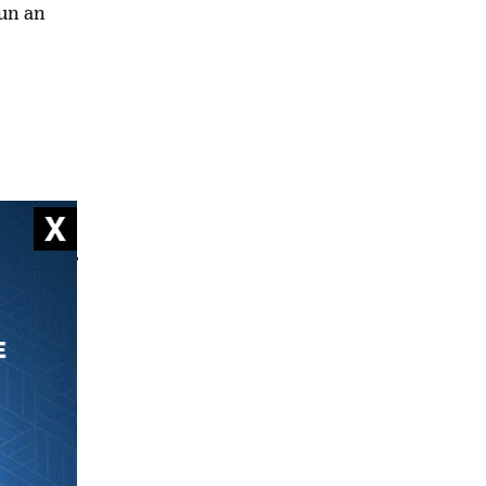
 un an
e à
23 avril
, à la