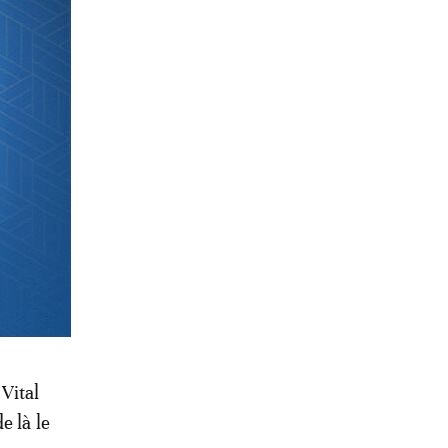
 pour cela
t l’objet
’elle
de coup
Vital
e là le