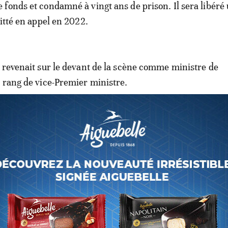
fonds et condamné à vingt ans de prison. Il sera libéré
uitté en appel en 2022.
 revenait sur le devant de la scène comme ministre de
 rang de vice-Premier ministre.
e «tentative de coup d’Etat» déjoué
majorité aux élections de décembre, il avait été choisi le 
e «l’Union sacrée», plateforme politique pro-Tshisekedi