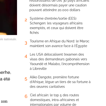
ressortissants de ces 30 pays africains
doivent désormais payer une caution
pouvant atteindre 20.000 dollars
Système d’entrée/sortie (EES)
2
Schengen: les voyageurs africains
exemptés, et ceux qui doivent être
fichés
ée nationale.
Tourisme en Afrique du Nord: le Maroc
3
maintient son avance face à l’Égypte
Les USA délocalisent l’examen des
4
visas des demandeurs gabonais vers
Yaoundé et Malabo, l’incompréhension
à Libreville
merhe,
Aliko Dangote, première fortune
5
a été
d’Afrique, lègue un tiers de sa fortune à
des œuvres caritatives
Ciel africain: le top 5 des routes
6
domestiques, intra-africaines et
t son
internationales par volume de