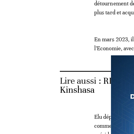
détournement de 
plus tard et acq
En mars 2023, il
l’Economie, avec
Lire aussi :
RDC: un
Kinshasa
Elu député de la 
comme candidat d